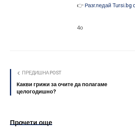
👉
Разгледай Tursi.bg 
4o
ПРЕДИШНА POST
Какви грижи за очите да полагаме
целогодишно?
Прочети още