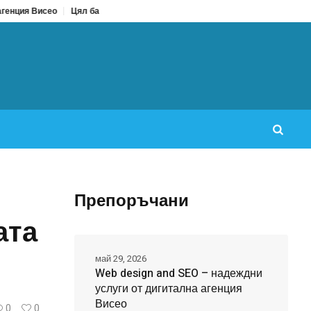
Цял бански срещу бански от две части: Кое да изберем за лято 2026?
Препоръчани
ата
май 29, 2026
Web design and SEO – надеждни
услуги от дигитална агенция
Висео
0
0