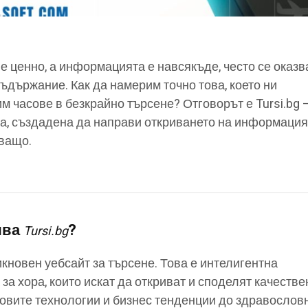
 е ценно, а информацията е навсякъде, често се оказ
съдържание. Как да намерим точно това, което ни
им часове в безкрайно търсене? Отговорът е Tursi.bg 
а, създадена да направи откриването на информация
уващо.
ява
?
Tursi.bg
бикновен уебсайт за търсене. Това е интелигентна
а хора, които искат да откриват и споделят качестве
овите технологии и бизнес тенденции до здравослов