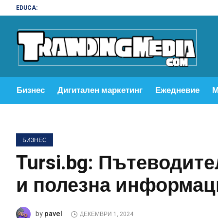
EDUCA:
Бизнес
Дигитален маркетинг
Ежедневие
М
БИЗНЕС
Tursi.bg: Пътеводит
и полезна информац
pavel
by
ДЕКЕМВРИ 1, 2024