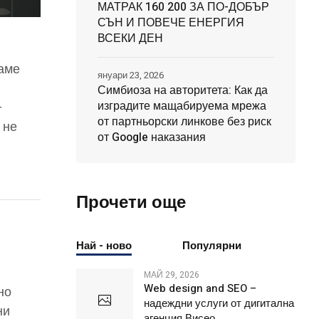
МАТРАК 160 200 ЗА ПО-ДОБЪР
СЪН И ПОВЕЧЕ ЕНЕРГИЯ
ВСЕКИ ДЕН
ваме
януари 23, 2026
Симбиоза на авторитета: Как да
изградите мащабируема мрежа
–
от партньорски линкове без риск
 не
от Google наказания
Прочети още
Най - ново
Популярни
МАЙ 29, 2026
Web design and SEO –
но
надеждни услуги от дигитална
ни
агенция Висео