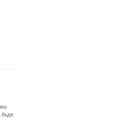
ваш
а бъде