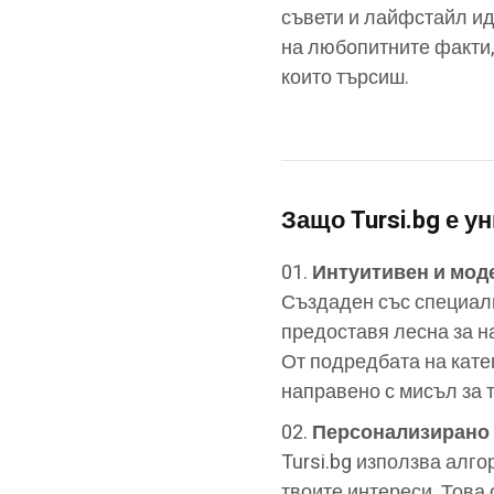
съвети и лайфстайл ид
на любопитните факти,
които търсиш.
Защо Tursi.bg е у
Интуитивен и мод
Създаден със специалн
предоставя лесна за н
От подредбата на кате
направено с мисъл за т
Персонализирано
Tursi.bg използва алго
твоите интереси. Това