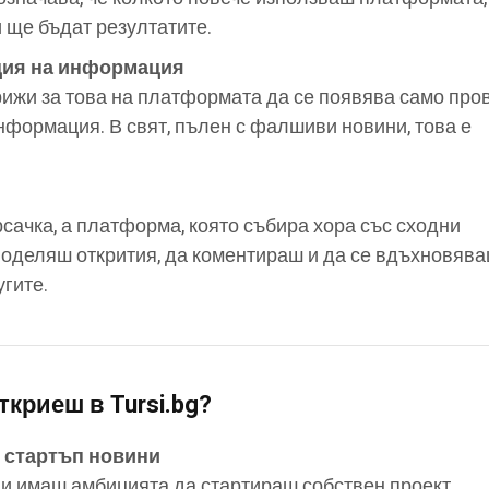
 ще бъдат резултатите.
ция на информация
грижи за това на платформата да се появява само про
нформация. В свят, пълен с фалшиви новини, това е
ърсачка, а платформа, която събира хора със сходни
оделяш открития, да коментираш и да се вдъхновява
угите.
ткриеш в Tursi.bg?
и стартъп новини
и имаш амбицията да стартираш собствен проект,