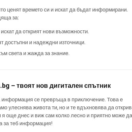
които ценят времето си и искат да бъдат информирани.
яща за:
искат да открият нови възможности.
ят достъпни и надеждни източници.
ъм света и жажда за знание.
i.bg – твоят нов дигитален спътник
на информация се превръща в приключение. Това е
амо улеснява живота ти, но и те вдъхновява да откри
и я още днес и виж сам колко лесно и приятно може д
а за теб информация!