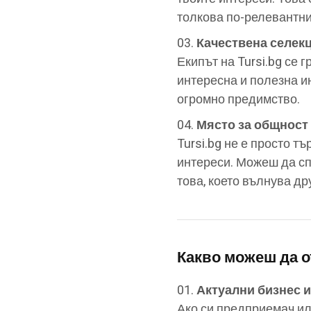
толкова по-релевантни
Качествена селек
Екипът на Tursi.bg се 
интересна и полезна и
огромно предимство.
Място за общност
Tursi.bg не е просто т
интереси. Можеш да сп
това, което вълнува др
Какво можеш да о
Актуални бизнес 
Ако си предприемач ил