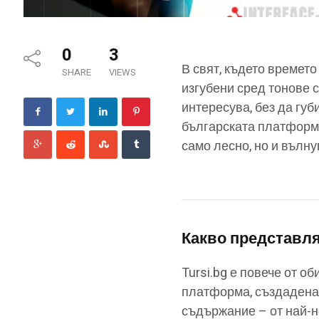
0
3
В свят, където времето
SHARE
VIEWS
изгубени сред тонове 
интересува, без да губ
българската платформ
само лесно, но и вълн
Какво представл
Tursi.bg е повече от о
платформа, създадена з
съдържание – от най-н