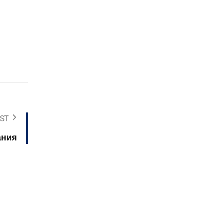
ST
ания