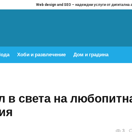
Web design and SEO – надеждни услуги от дигитална агенция Висео
ода
Хоби и развлечение
Дом и градина
ел в света на любопитн
ия
3