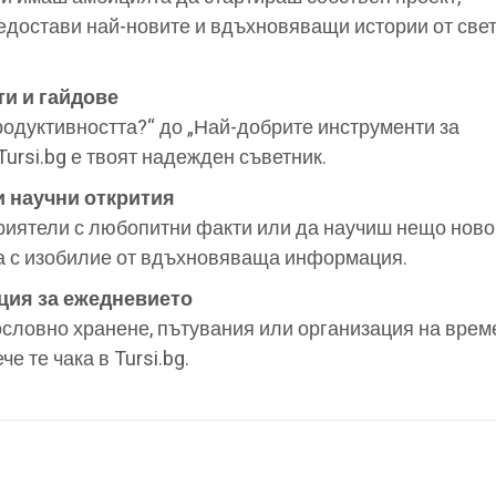
достави най-новите и вдъхновяващи истории от свет
ти и гайдове
родуктивността?“ до „Най-добрите инструменти за
Tursi.bg е твоят надежден съветник.
и научни открития
риятели с любопитни факти или да научиш нещо ново
да с изобилие от вдъхновяваща информация.
ия за ежедневието
словно хранене, пътувания или организация на врем
е те чака в Tursi.bg.