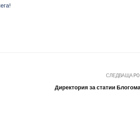
сега!
СЛЕДВАЩА PO
Директория за статии Блогом