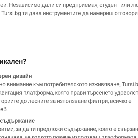
еи. Независимо дали си предприемач, студент или л
 Tursi.bg ти дава инструментите да намериш отговори
никален?
ерен дизайн
о внимание към потребителското изживяване, Tursi.
авигация платформа, която прави търсенето удоволст
гориите до лесните за използване филтри, всичко е
еб.
 съдържание
ритми, за да ти предложи съдържание, което е свързан
 означава, че колкото повече използваш платформата,