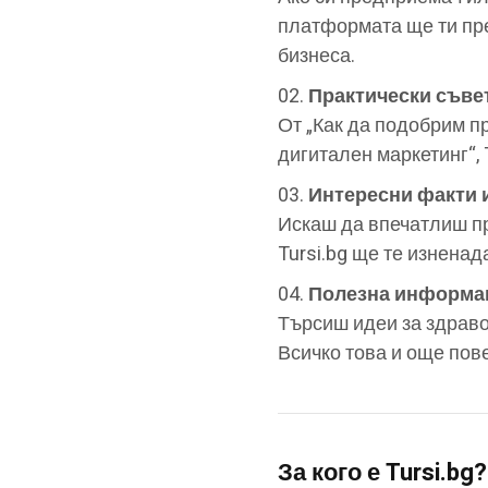
платформата ще ти пре
бизнеса.
Практически съве
От „Как да подобрим п
дигитален маркетинг“, 
Интересни факти 
Искаш да впечатлиш п
Tursi.bg ще те изнена
Полезна информац
Търсиш идеи за здраво
Всичко това и още повеч
За кого е Tursi.bg?