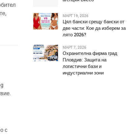
юбител
те,
МАРТ 19, 2026
Цял бански срещу бански от
две части: Кое да изберем за
лято 2026?
МАРТ 7, 2026
Охранителна фирма град
Пловдив: Защита на
логистични бази и
индустриални зони
bg
вие.
о с