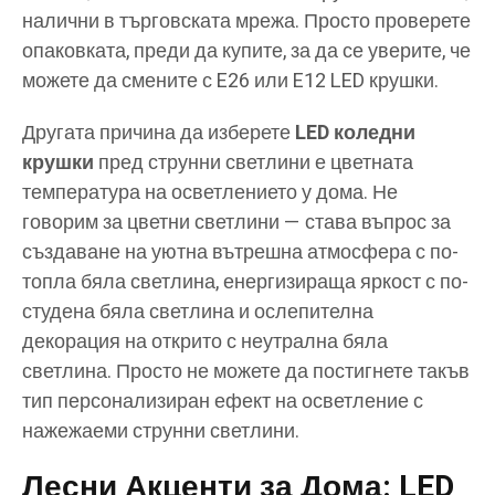
налични в търговската мрежа. Просто проверете
опаковката, преди да купите, за да се уверите, че
можете да смените с E26 или E12 LED крушки.
Другата причина да изберете
LED коледни
крушки
пред струнни светлини е цветната
температура на осветлението у дома. Не
говорим за цветни светлини — става въпрос за
създаване на уютна вътрешна атмосфера с по-
топла бяла светлина, енергизираща яркост с по-
студена бяла светлина и ослепителна
декорация на открито с неутрална бяла
светлина. Просто не можете да постигнете такъв
тип персонализиран ефект на осветление с
нажежаеми струнни светлини.
Лесни Акценти за Дома: LED