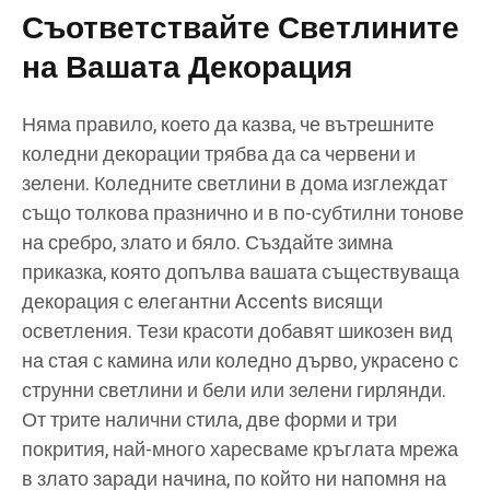
Съответствайте Светлините
на Вашата Декорация
Няма правило, което да казва, че вътрешните
коледни декорации трябва да са червени и
зелени. Коледните светлини в дома изглеждат
също толкова празнично и в по-субтилни тонове
на сребро, злато и бяло. Създайте зимна
приказка, която допълва вашата съществуваща
декорация с елегантни Accents висящи
осветления. Тези красоти добавят шикозен вид
на стая с камина или коледно дърво, украсено с
струнни светлини и бели или зелени гирлянди.
От трите налични стила, две форми и три
покрития, най-много харесваме кръглата мрежа
в злато заради начина, по който ни напомня на