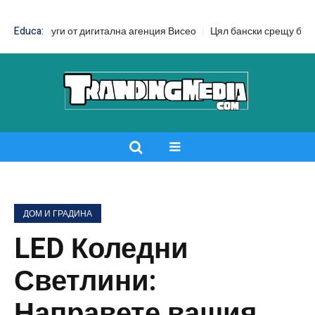
уги от дигитална агенция Висео
Educa:
Цял бански срещу бански от две ч
ДОМ И ГРАДИНА
LED Коледни
Светлини:
Направете вашия