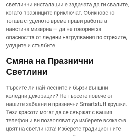
светлинни инсталации е задачата да ги свалите,
когато празниците приключат. Обикновено
тогава студеното време прави работата
наистина мизерна — да не говорим за
опасността от ледени натрупвания по стрехите,
улуците и стълбите.
Смяна на Празнични
Светлини
Търсите ли най-лесните и бързи външни
коледни декорации? Не търсете повече от
нашите забавни и празнични Smartstuff крушки.
Тези красоти могат да се свържат с вашия
телефон и ви позволяват да изберете всякакъв
цвят на светлината! Изберете традиционните