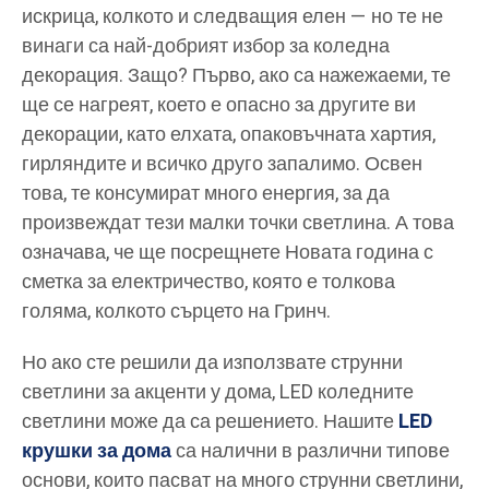
искрица, колкото и следващия елен — но те не
винаги са най-добрият избор за коледна
декорация. Защо? Първо, ако са нажежаеми, те
ще се нагреят, което е опасно за другите ви
декорации, като елхата, опаковъчната хартия,
гирляндите и всичко друго запалимо. Освен
това, те консумират много енергия, за да
произвеждат тези малки точки светлина. А това
означава, че ще посрещнете Новата година с
сметка за електричество, която е толкова
голяма, колкото сърцето на Гринч.
Но ако сте решили да използвате струнни
светлини за акценти у дома, LED коледните
светлини може да са решението. Нашите
LED
крушки за дома
са налични в различни типове
основи, които пасват на много струнни светлини,