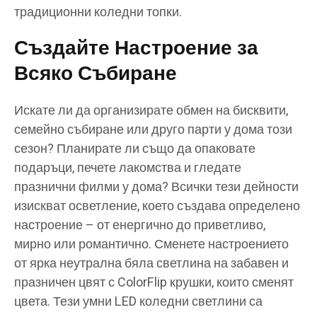
традиционни коледни топки.
Създайте Настроение за
Всяко Събиране
Искате ли да организирате обмен на бисквити,
семейно събиране или друго парти у дома този
сезон? Планирате ли също да опаковате
подаръци, печете лакомства и гледате
празнични филми у дома? Всички тези дейности
изискват осветление, което създава определено
настроение – от енергично до приветливо,
мирно или романтично. Сменете настроението
от ярка неутрална бяла светлина на забавен и
празничен цвят с ColorFlip крушки, които сменят
цвета. Тези умни LED коледни светлини са