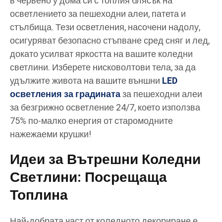
в червено у дома си с топлия блясък на
осветлението за пешеходни алеи, патета и
стълбища. Тези осветления, насочени надолу,
осигуряват безопасно стъпване сред сняг и лед,
докато усилват яркостта на вашите коледни
светлини. Изберете нисковолтови тела, за да
удължите живота на вашите външни
LED
осветления за градината
за пешеходни алеи
за безгрижно осветление 24/7, което използва
75% по-малко енергия от старомодните
нажежаеми крушки!
Идеи за Вътрешни Коледни
Светлини: Посрещаща
Топлина
Най-добрата част от коледното декориране е