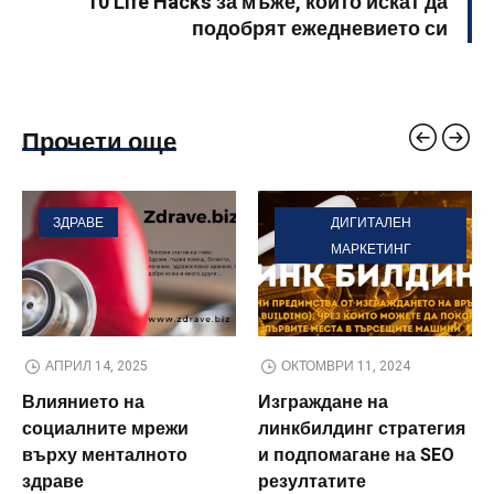
10 Life Hacks за мъже, които искат да
подобрят ежедневието си
Прочети още
ЗДРАВЕ
ДИГИТАЛЕН
МАРКЕТИНГ
АПРИЛ 14, 2025
ОКТОМВРИ 11, 2024
Влиянието на
Изграждане на
социалните мрежи
линкбилдинг стратегия
върху менталното
и подпомагане на SEO
здраве
резултатите