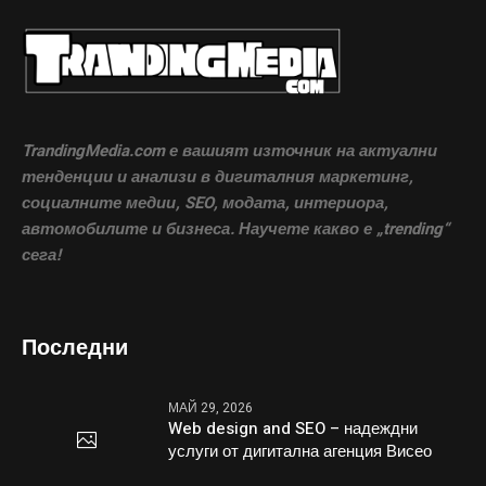
TrandingMedia.com е вашият източник на актуални
тенденции и анализи в дигиталния маркетинг,
социалните медии, SEO, модата, интериора,
автомобилите и бизнеса. Научете какво е „trending“
сега!
Последни
МАЙ 29, 2026
Web design and SEO – надеждни
услуги от дигитална агенция Висео