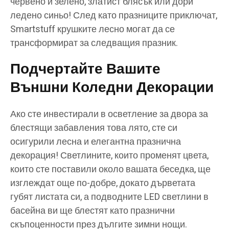
червено и зелено, златист блясък или дори
ледено синьо! След като празниците приключат,
Smartstuff крушките лесно могат да се
трансформират за следващия празник.
Подчертайте Вашите
Външни Коледни Декорации
Ако сте инвестирали в осветление за двора за
блестящи забавления това лято, сте си
осигурили лесна и елегантна празнична
декорация! Светлините, които променят цвета,
които сте поставили около вашата беседка, ще
изглеждат още по-добре, докато дърветата
губят листата си, а подводните LED светлини в
басейна ви ще блестят като празнични
скъпоценности през дългите зимни нощи.