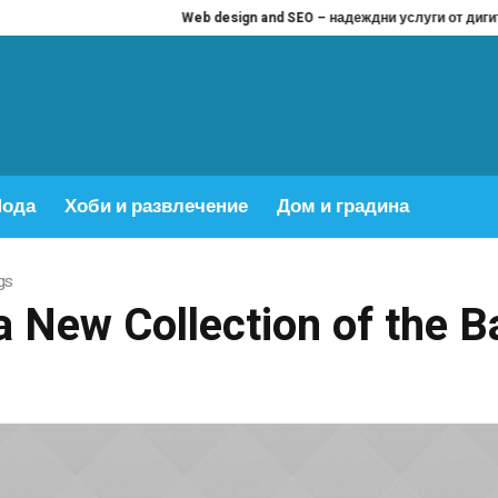
Web design and SEO – надеждни услуги от дигитална 
ода
Хоби и развлечение
Дом и градина
gs
 New Collection of the 