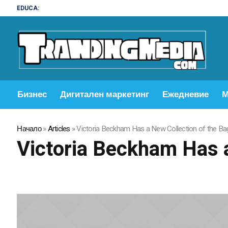
EDUCA:
Бизнес
Дигитален маркетинг
Ежедневие
М
Начало
»
Articles
»
Victoria Beckham Has a New Collection of the Ba
Victoria Beckham Has a