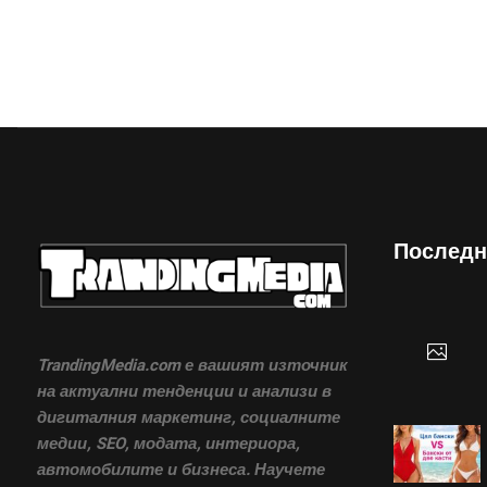
Последн
TrandingMedia.com е вашият източник
на актуални тенденции и анализи в
дигиталния маркетинг, социалните
медии, SEO, модата, интериора,
автомобилите и бизнеса. Научете