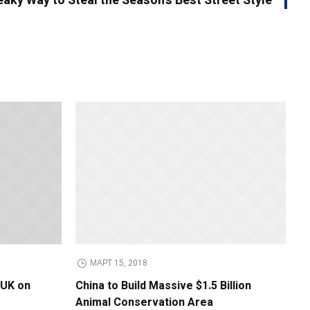
aky Way to Steal the Season’s Best Street Style
МАРТ 15, 2018
h UK on
China to Build Massive $1.5 Billion
Animal Conservation Area