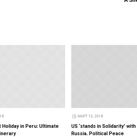
A Sne
018
МАРТ 15, 2018
 Holiday in Peru: Ultimate
US ‘stands in Solidarity’ wit
inerary
Russia. Political Peace