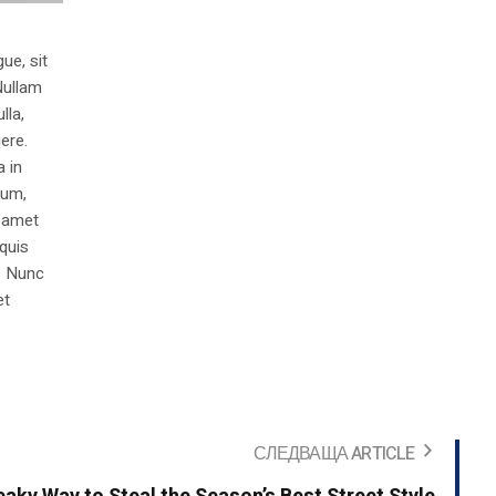
ue, sit
Nullam
lla,
ere.
a in
dum,
t amet
 quis
s. Nunc
et
СЛЕДВАЩА ARTICLE