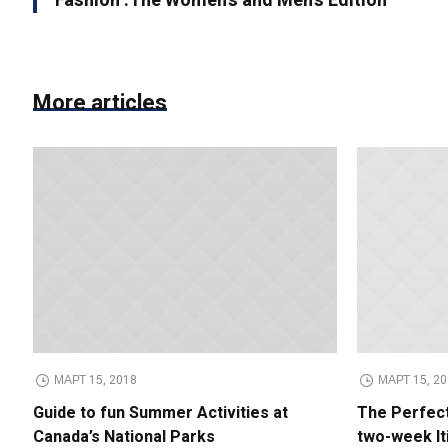
Fashion .The Women’s and Men’s Edition
More articles
МАРТ 15, 2018
МАРТ 15, 2
Guide to fun Summer Activities at
The Perfect
Canada’s National Parks
two-week It