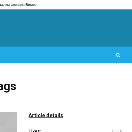
агенция Висео
Цял бански срещу бански от две части: Кое да изберем за
Bags
Article details
Likes:
10