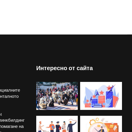
Интересно от сайта
оциалните
енталното
4
линкбилдинг
помагане на