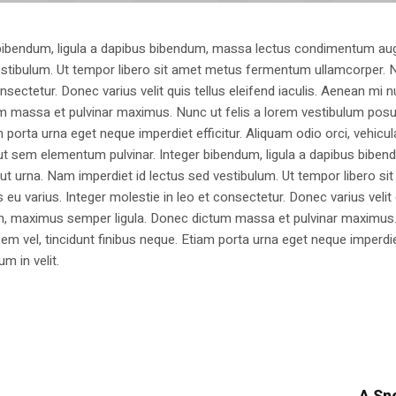
 bibendum, ligula a dapibus bibendum, massa lectus condimentum aug
estibulum. Ut tempor libero sit amet metus fermentum ullamcorper. 
nsectetur. Donec varius velit quis tellus eleifend iaculis. Aenean mi nu
m massa et pulvinar maximus. Nunc ut felis a lorem vestibulum posu
am porta urna eget neque imperdiet efficitur. Aliquam odio orci, vehicul
h ut sem elementum pulvinar. Integer bibendum, ligula a dapibus biben
 urna. Nam imperdiet id lectus sed vestibulum. Ut tempor libero si
u varius. Integer molestie in leo et consectetur. Donec varius velit
i non, maximus semper ligula. Donec dictum massa et pulvinar maximu
a sem vel, tincidunt finibus neque. Etiam porta urna eget neque imperdi
um in velit.