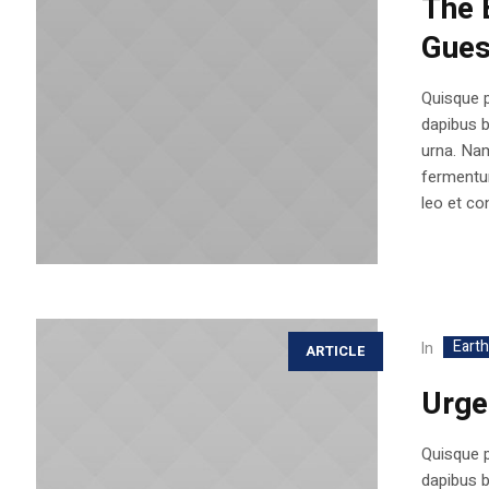
The 
Gues
Quisque p
dapibus 
urna. Nam
fermentum
leo et con
Eart
In
ARTICLE
Urge
Quisque p
dapibus 