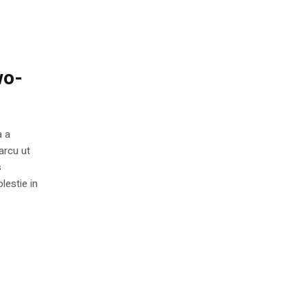
wo-
a a
arcu ut
s
lestie in