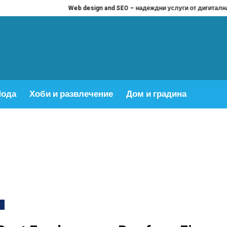
Web design and SEO – надеждни услуги от дигитална агенция Ви
ода
Хоби и развлечение
Дом и градина
h