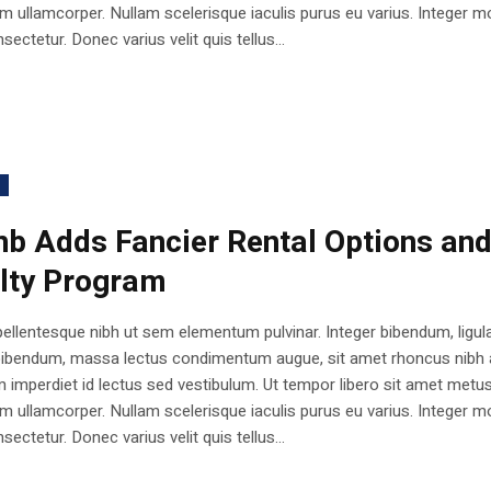
 ullamcorper. Nullam scelerisque iaculis purus eu varius. Integer mo
sectetur. Donec varius velit quis tellus...
nb Adds Fancier Rental Options an
lty Program
ellentesque nibh ut sem elementum pulvinar. Integer bibendum, ligul
bibendum, massa lectus condimentum augue, sit amet rhoncus nibh 
 imperdiet id lectus sed vestibulum. Ut tempor libero sit amet metu
 ullamcorper. Nullam scelerisque iaculis purus eu varius. Integer mo
sectetur. Donec varius velit quis tellus...