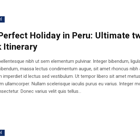
l
Perfect Holiday in Peru: Ultimate t
 Itinerary
ellentesque nibh ut sem elementum pulvinar. Integer bibendum, ligul
bibendum, massa lectus condimentum augue, sit amet rhoncus nibh 
 imperdiet id lectus sed vestibulum. Ut tempor libero sit amet metu
 ullamcorper. Nullam scelerisque iaculis purus eu varius. Integer mo
sectetur. Donec varius velit quis tellus...
l