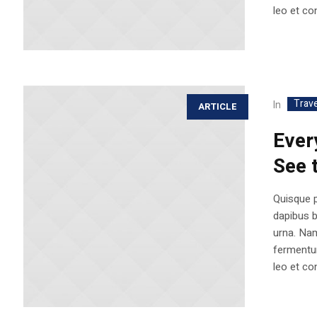
leo et con
Trave
In
ARTICLE
Ever
See 
Quisque p
dapibus 
urna. Nam
fermentum
leo et con