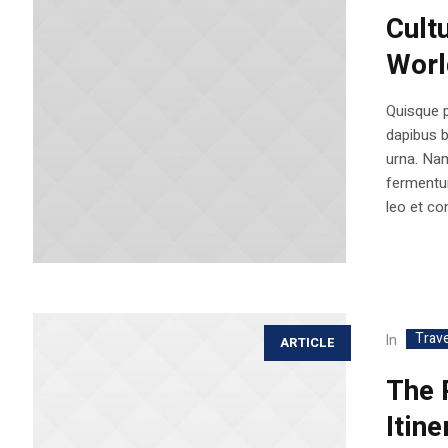
Cult
Worl
Quisque p
dapibus 
urna. Nam
fermentum
leo et con
Trave
In
ARTICLE
The 
Itine