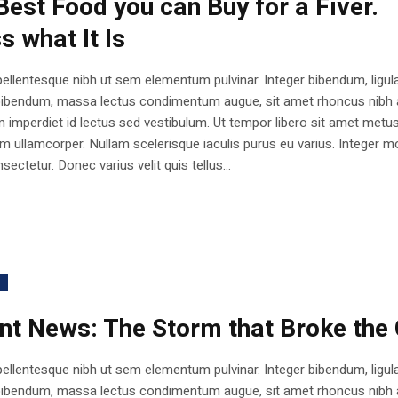
Best Food you can Buy for a Fiver.
s what It Is
ellentesque nibh ut sem elementum pulvinar. Integer bibendum, ligul
bibendum, massa lectus condimentum augue, sit amet rhoncus nibh 
 imperdiet id lectus sed vestibulum. Ut tempor libero sit amet metu
 ullamcorper. Nullam scelerisque iaculis purus eu varius. Integer mo
sectetur. Donec varius velit quis tellus...
h
nt News: The Storm that Broke the 
ellentesque nibh ut sem elementum pulvinar. Integer bibendum, ligul
bibendum, massa lectus condimentum augue, sit amet rhoncus nibh 