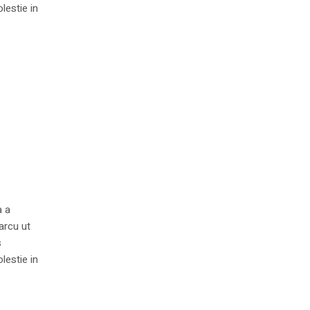
lestie in
d
a a
arcu ut
s
lestie in