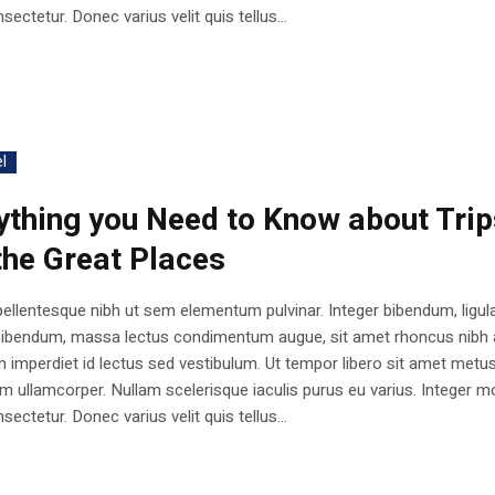
sectetur. Donec varius velit quis tellus...
l
ything you Need to Know about Trip
the Great Places
ellentesque nibh ut sem elementum pulvinar. Integer bibendum, ligul
bibendum, massa lectus condimentum augue, sit amet rhoncus nibh 
 imperdiet id lectus sed vestibulum. Ut tempor libero sit amet metu
 ullamcorper. Nullam scelerisque iaculis purus eu varius. Integer mo
sectetur. Donec varius velit quis tellus...