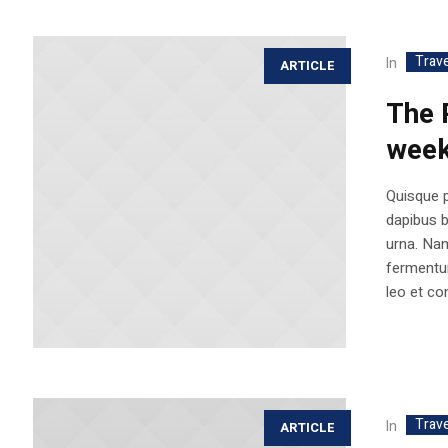
Trave
In
ARTICLE
The 
week
Quisque p
dapibus 
urna. Nam
fermentum
leo et con
Trave
In
ARTICLE