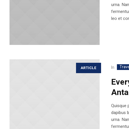
urna. Nam
fermentum
leo et con
Trave
In
ARTICLE
Ever
Anta
Quisque p
dapibus 
urna. Nam
fermentum