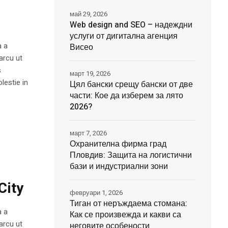
май 29, 2026
Web design and SEO – надеждни
услуги от дигитална агенция
a a
Висео
arcu ut
s
март 19, 2026
lestie in
Цял бански срещу бански от две
части: Кое да изберем за лято
2026?
март 7, 2026
Охранителна фирма град
Пловдив: Защита на логистични
бази и индустриални зони
City
февруари 1, 2026
Тиган от неръждаема стомана:
a a
Как се произвежда и какви са
arcu ut
неговите особености