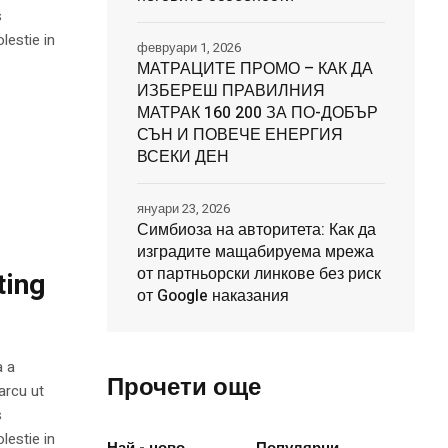
s
lestie in
февруари 1, 2026
МАТРАЦИТЕ ПРОМО – КАК ДА
ИЗБЕРЕШ ПРАВИЛНИЯ
МАТРАК 160 200 ЗА ПО-ДОБЪР
СЪН И ПОВЕЧЕ ЕНЕРГИЯ
ВСЕКИ ДЕН
януари 23, 2026
Симбиоза на авторитета: Как да
изградите мащабируема мрежа
от партньорски линкове без риск
ting
от Google наказания
a a
Прочети още
arcu ut
s
lestie in