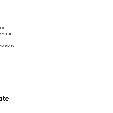
a a
arcu ut
s
lestie in
ate