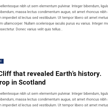
ellentesque nibh ut sem elementum pulvinar. Integer bibendum, ligul
bibendum, massa lectus condimentum augue, sit amet rhoncus nibh 
 imperdiet id lectus sed vestibulum. Ut tempor libero sit amet metu
 ullamcorper. Nullam scelerisque iaculis purus eu varius. Integer mo
sectetur. Donec varius velit quis tellus...
l
liff that revealed Earth’s history.
rop in Scotland
ellentesque nibh ut sem elementum pulvinar. Integer bibendum, ligul
bibendum, massa lectus condimentum augue, sit amet rhoncus nibh 
 imperdiet id lectus sed vestibulum. Ut tempor libero sit amet metu