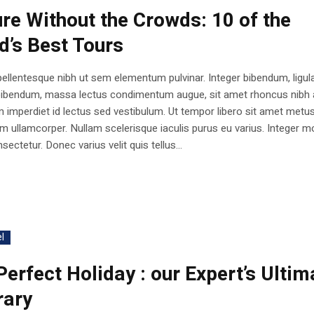
ure Without the Crowds: 10 of the
d’s Best Tours
ellentesque nibh ut sem elementum pulvinar. Integer bibendum, ligul
bibendum, massa lectus condimentum augue, sit amet rhoncus nibh 
 imperdiet id lectus sed vestibulum. Ut tempor libero sit amet metu
 ullamcorper. Nullam scelerisque iaculis purus eu varius. Integer mo
sectetur. Donec varius velit quis tellus...
l
Perfect Holiday : our Expert’s Ultim
rary