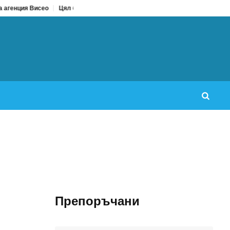
сео
Цял бански срещу бански от две части: Кое да изберем за лято 2026
Препоръчани