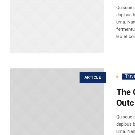
Quisque p
dapibus 
urna. Nam
fermentum
leo et con
Trave
In
ARTICLE
The C
Outc
Quisque p
dapibus 
urna. Nam