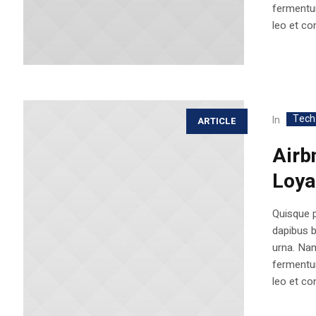
fermentum
leo et con
Tech
In
ARTICLE
Airb
Loya
Quisque p
dapibus 
urna. Nam
fermentum
leo et con