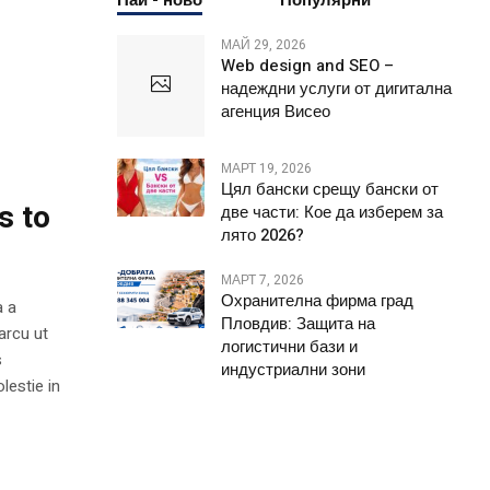
Най - ново
Популярни
МАЙ 29, 2026
Web design and SEO –
надеждни услуги от дигитална
агенция Висео
МАРТ 19, 2026
Цял бански срещу бански от
s to
две части: Кое да изберем за
лято 2026?
МАРТ 7, 2026
Охранителна фирма град
a a
Пловдив: Защита на
arcu ut
логистични бази и
s
индустриални зони
lestie in