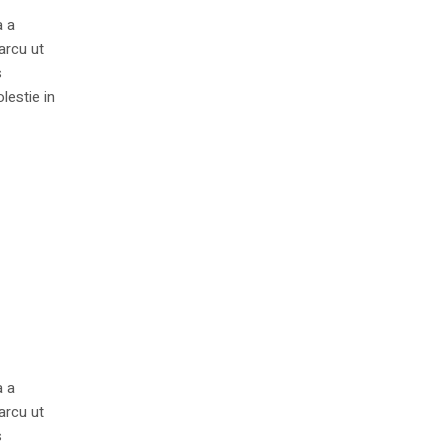
a a
arcu ut
s
lestie in
a a
arcu ut
s