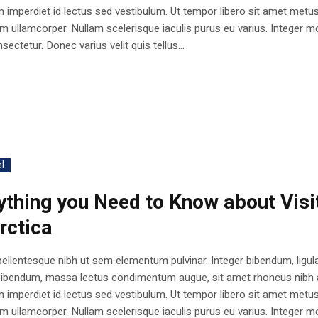
 imperdiet id lectus sed vestibulum. Ut tempor libero sit amet metu
 ullamcorper. Nullam scelerisque iaculis purus eu varius. Integer mo
sectetur. Donec varius velit quis tellus...
l
ything you Need to Know about Visi
rctica
ellentesque nibh ut sem elementum pulvinar. Integer bibendum, ligul
bibendum, massa lectus condimentum augue, sit amet rhoncus nibh 
 imperdiet id lectus sed vestibulum. Ut tempor libero sit amet metu
 ullamcorper. Nullam scelerisque iaculis purus eu varius. Integer mo