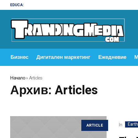
EDUCA:
Бизнес
Дигитален маркетинг
Ежедневие
М
Начало
»
Articles
Архив:
Articles
Eart
In
ARTICLE