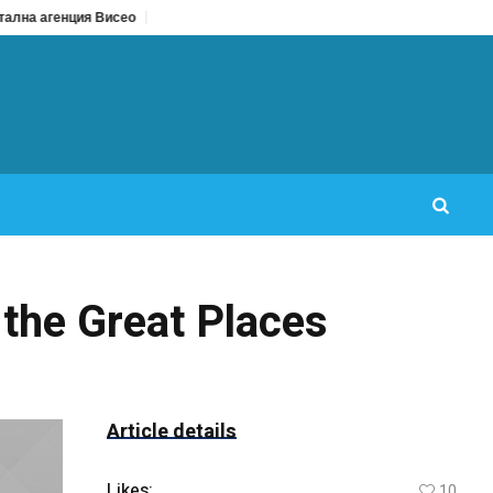
агенция Висео
Цял бански срещу бански от две части: Кое да изберем за
 the Great Places
Article details
Likes:
10