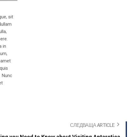
ue, sit
Nullam
lla,
ere.
a in
dum,
t amet
 quis
s. Nunc
et
СЛЕДВАЩА ARTICLE