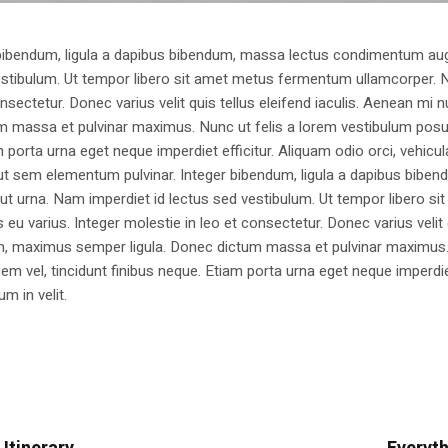
 bibendum, ligula a dapibus bibendum, massa lectus condimentum aug
estibulum. Ut tempor libero sit amet metus fermentum ullamcorper. 
nsectetur. Donec varius velit quis tellus eleifend iaculis. Aenean mi nu
m massa et pulvinar maximus. Nunc ut felis a lorem vestibulum posu
am porta urna eget neque imperdiet efficitur. Aliquam odio orci, vehicul
h ut sem elementum pulvinar. Integer bibendum, ligula a dapibus biben
 urna. Nam imperdiet id lectus sed vestibulum. Ut tempor libero si
u varius. Integer molestie in leo et consectetur. Donec varius velit
i non, maximus semper ligula. Donec dictum massa et pulvinar maximu
a sem vel, tincidunt finibus neque. Etiam porta urna eget neque imperdi
um in velit.