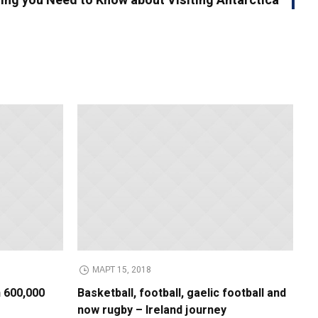
ing you Need to Know about Visiting Antarctica
МАРТ 15, 2018
 600,000
Basketball, football, gaelic football and
now rugby – Ireland journey