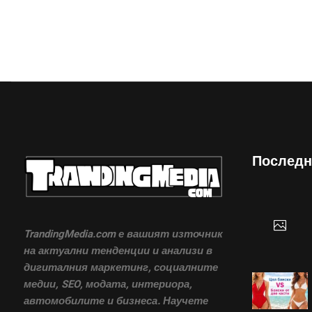
Последн
TrandingMedia.com е вашият източник
на актуални тенденции и анализи в
дигиталния маркетинг, социалните
медии, SEO, модата, интериора,
автомобилите и бизнеса. Научете