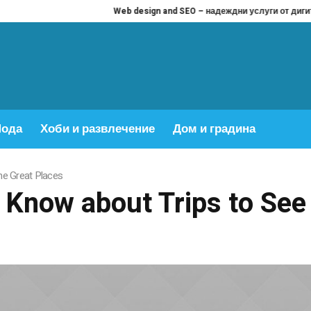
Web design and SEO – надеждни услуги от дигитална 
ода
Хоби и развлечение
Дом и градина
he Great Places
 Know about Trips to See