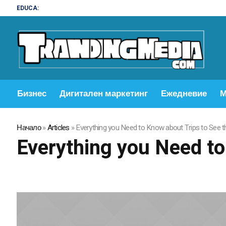
EDUCA:
Бизнес
Дигитален маркетинг
Ежедневие
М
Начало
»
Articles
»
Everything you Need to Know about Trips to See t
Everything you Need to