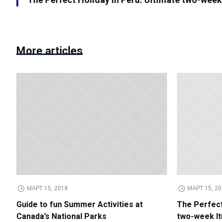
The Perfect Holiday in Peru: Ultimate two-week 
More articles
МАРТ 15, 2018
МАРТ 15, 2
Guide to fun Summer Activities at
The Perfect
Canada’s National Parks
two-week It