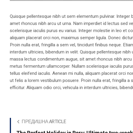
Quisque pellentesque nibh ut sem elementum pulvinar. Integer
amet rhoncus nibh arcu ut urna. Nam imperdiet id lectus sed v
scelerisque iaculis purus eu varius. Integer molestie in leo et co
aliquam placerat orci non, maximus semper ligula. Donec dictu
Proin nulla erat, fringilla a sem vel, tincidunt finibus neque. Eti
interdum ultricies, bibendum in velit. Quisque pellentesque nib
massa lectus condimentum augue, sit amet rhoncus nibh arcu ut
metus fermentum ullamcorper. Nullam scelerisque iaculis purus e
tellus eleifend iaculis. Aenean mi nulla, aliquam placerat orc
ut felis a lorem vestibulum posuere. Proin nulla erat, fringilla 
efficitur. Aliquam odio orci, vehicula in interdum ultricies, bibend
ПРЕДИШНА ARTICLE