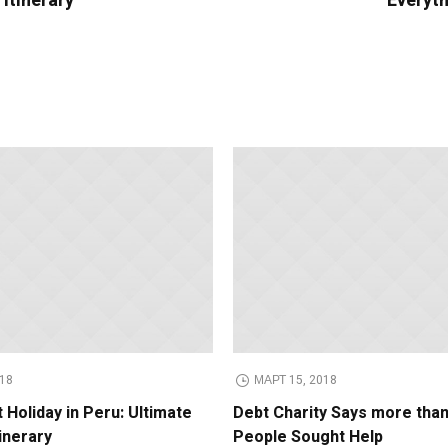
Itinerary
Everyth
018
МАРТ 15, 2018
 Holiday in Peru: Ultimate
Debt Charity Says more than
inerary
People Sought Help