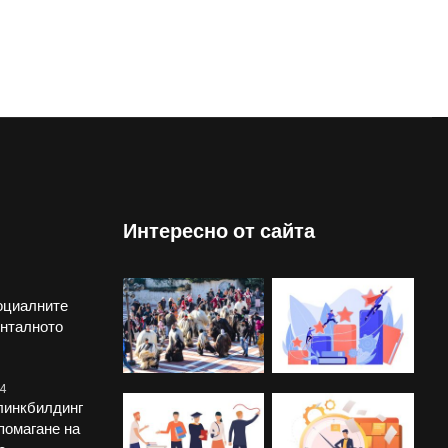
Интересно от сайта
оциалните
енталното
4
линкбилдинг
помагане на