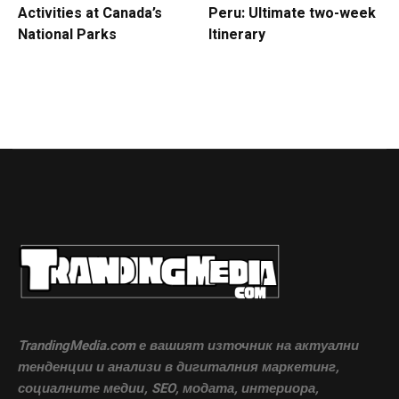
Activities at Canada’s
Peru: Ultimate two-week
National Parks
Itinerary
TrandingMedia.com е вашият източник на актуални
тенденции и анализи в дигиталния маркетинг,
социалните медии, SEO, модата, интериора,