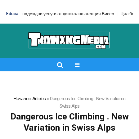
EO – надеждни услуги от дигитална агенция Висео
Educa:
Цял бански срещ
Начало
»
Articles
»
Dangerous Ice Climbing . New Variation in
Swiss Alps
Dangerous Ice Climbing . New
Variation in Swiss Alps