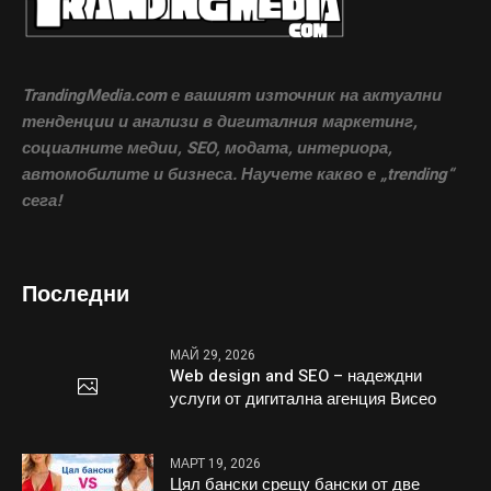
TrandingMedia.com е вашият източник на актуални
тенденции и анализи в дигиталния маркетинг,
социалните медии, SEO, модата, интериора,
автомобилите и бизнеса. Научете какво е „trending“
сега!
Последни
МАЙ 29, 2026
Web design and SEO – надеждни
услуги от дигитална агенция Висео
МАРТ 19, 2026
Цял бански срещу бански от две