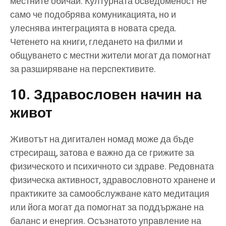
местните обичаи. Културната осведоменост не
само че подобрява комуникацията, но и
улеснява интеграцията в новата среда.
Четенето на книги, гледането на филми и
общуването с местни жители могат да помогнат
за разширяване на перспективите.
10. Здравословен начин на
живот
Животът на дигитален номад може да бъде
стресиращ, затова е важно да се грижите за
физическото и психичното си здраве. Редовната
физическа активност, здравословното хранене и
практиките за самообслужване като медитация
или йога могат да помогнат за поддържане на
баланс и енергия. Осъзнатото управление на