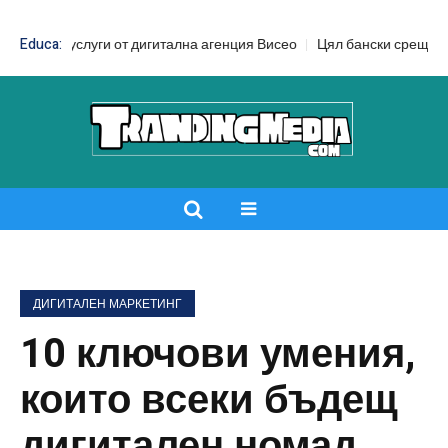
луги от дигитална агенция Висео
Educa:
Цял бански срещу бански от две 
ДИГИТАЛЕН МАРКЕТИНГ
10 ключови умения,
които всеки бъдещ
дигитален номад