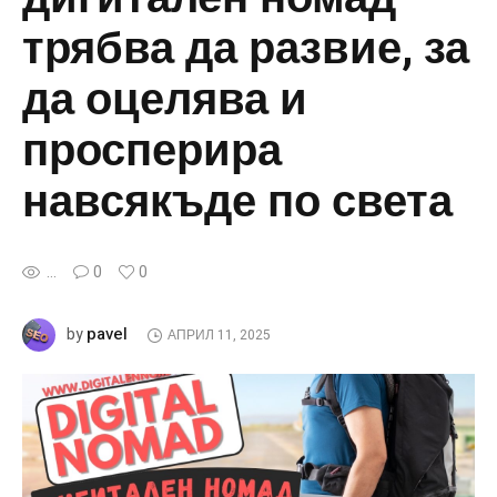
трябва да развие, за
да оцелява и
просперира
навсякъде по света
...
0
0
pavel
by
АПРИЛ 11, 2025