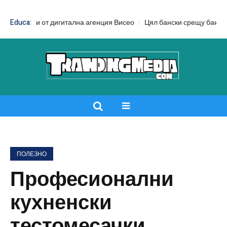
т дигитална агенция Висео
Educa:
Цял бански срещу бански от две части:
ПОЛЕЗНО
Професионални
кухненски
тестомесачки