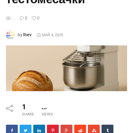
...
0
0
Iliev
by
МАЙ 4, 2025
1
...
SHARE
VIEWS