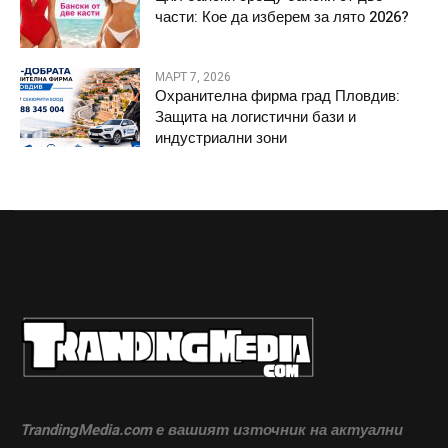
части: Кое да изберем за лято 2026?
МАРТ 7, 2026
Охранителна фирма град Пловдив:
Защита на логистични бази и
индустриални зони
TrandingMedia.com е вашият източник на актуални