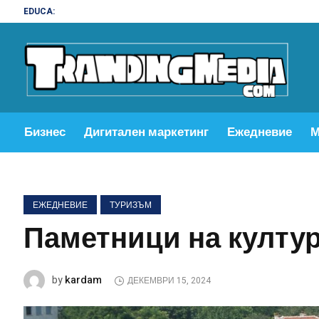
EDUCA:
Web de
Бизнес
Дигитален маркетинг
Ежедневие
М
ЕЖЕДНЕВИЕ
ТУРИЗЪМ
Паметници на култу
kardam
by
ДЕКЕМВРИ 15, 2024