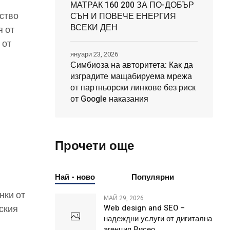
МАТРАК 160 200 ЗА ПО-ДОБЪР
тство
СЪН И ПОВЕЧЕ ЕНЕРГИЯ
ВСЕКИ ДЕН
я от
 от
януари 23, 2026
Симбиоза на авторитета: Как да
изградите мащабируема мрежа
от партньорски линкове без риск
от Google наказания
Прочети още
Най - ново
Популярни
нки от
МАЙ 29, 2026
ския
Web design and SEO –
надеждни услуги от дигитална
агенция Висео