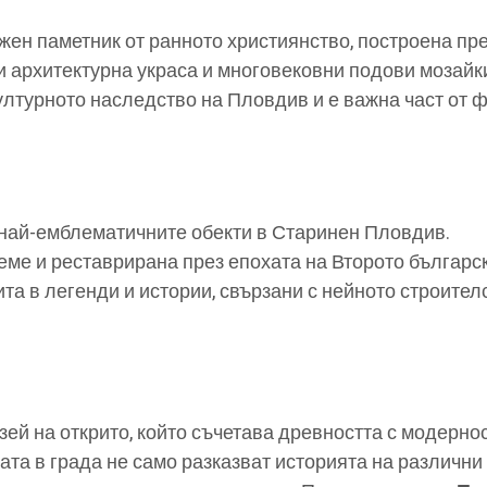
жен паметник от ранното християнство, построена пре
си архитектурна украса и многовековни подови мозайк
ултурното наследство на Пловдив и е важна част от 
 най-емблематичните обекти в Старинен Пловдив.
еме и реставрирана през епохата на Второто българс
ита в легенди и истории, свързани с нейното строител
ей на открито, който съчетава древността с модернос
ата в града не само разказват историята на различни 