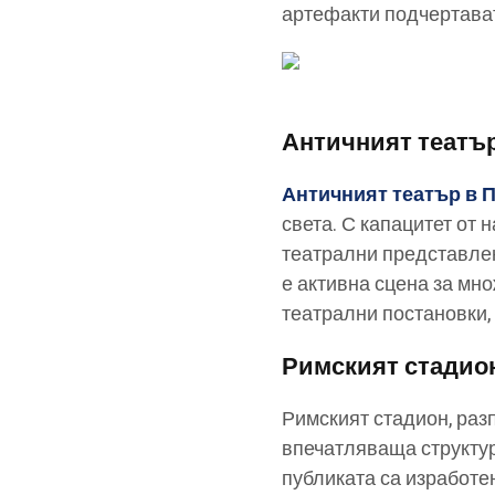
артефакти подчертават
Античният театъ
Античният театър в 
света. С капацитет от 
театрални представлени
е активна сцена за мн
театрални постановки, 
Римският стадио
Римският стадион, разп
впечатляваща структур
публиката са изработе