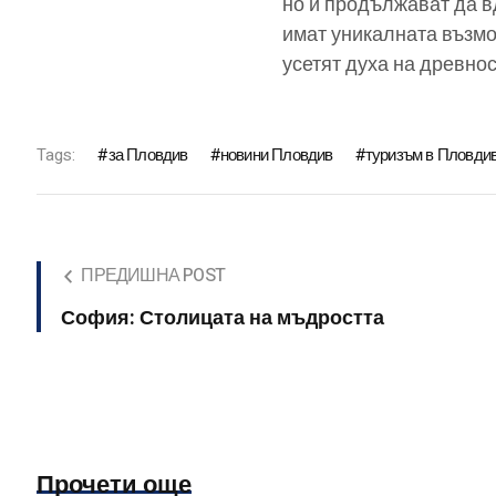
но и продължават да в
имат уникалната възмо
усетят духа на древнос
Tags:
за Пловдив
новини Пловдив
туризъм в Пловди
ПРЕДИШНА POST
София: Столицата на мъдростта
Прочети още