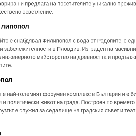
авриран и предлага на посетителите уникално прежи
жествено осветление.
илипопол
ойто е снабдявал Филипопол с вода от Родопите, е ед
и забележителности в Пловдив. Изграден на масивн
за инженерното майсторство на древността и продълж
тите.
опол
 е най-големият форумен комплекс в България и е б
 и политически живот на града. Построен по времето
умът е служил за седалище на градския съвет и теа
а