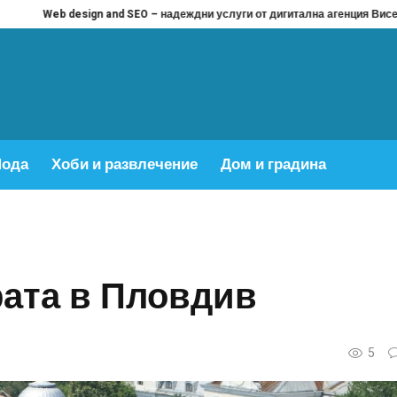
sign and SEO – надеждни услуги от дигитална агенция Висео
Цял бански
ода
Хоби и развлечение
Дом и градина
рата в Пловдив
5