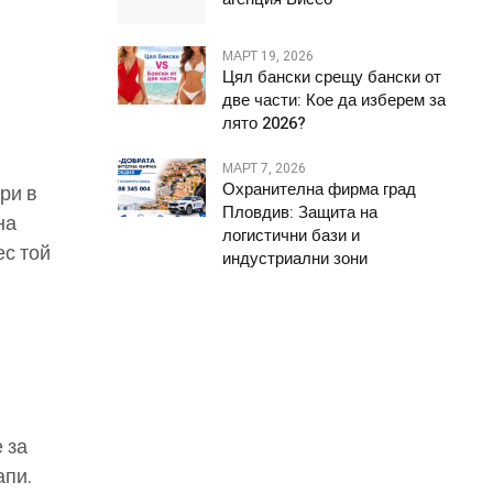
МАРТ 19, 2026
Цял бански срещу бански от
две части: Кое да изберем за
лято 2026?
МАРТ 7, 2026
Охранителна фирма град
ри в
Пловдив: Защита на
на
логистични бази и
ес той
индустриални зони
 за
апи.