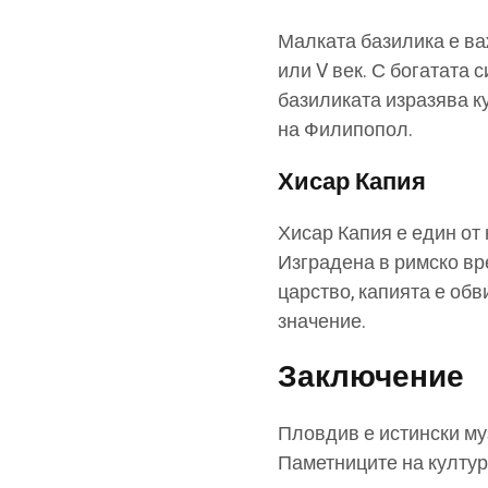
Малката базилика е ва
или V век. С богатата 
базиликата изразява к
на Филипопол.
Хисар Капия
Хисар Капия е един от
Изградена в римско вр
царство, капията е обв
значение.
Заключение
Пловдив е истински муз
Паметниците на култур