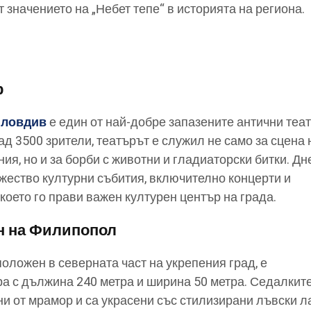
 значението на „Небет тепе“ в историята на региона.
р
Пловдив
е един от най-добре запазените антични теат
над 3500 зрители, театърът е служил не само за сцена 
я, но и за борби с животни и гладиаторски битки. Дн
ожество културни събития, включително концерти и
което го прави важен културен център на града.
н на Филипопол
оложен в северната част на укрепения град, е
а с дължина 240 метра и ширина 50 метра. Седалките
ни от мрамор и са украсени със стилизирани лъвски л