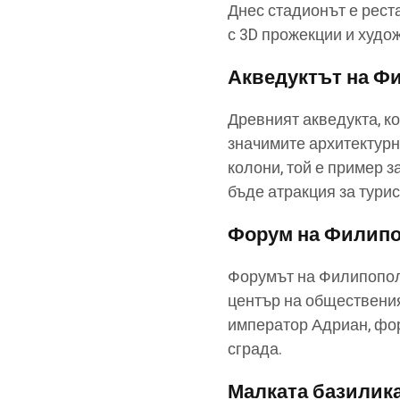
Днес стадионът е рест
с 3D прожекции и худо
Акведуктът на Ф
Древният акведукта, к
значимите архитектурн
колони, той е пример 
бъде атракция за турис
Форум на Филип
Форумът на Филипопол
център на обществения
император Адриан, фор
сграда.
Малката базилик