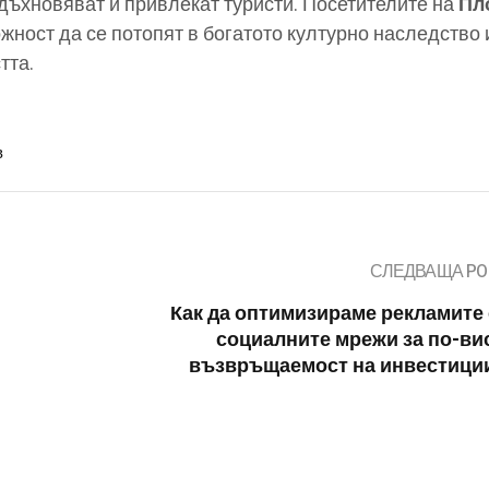
дъхновяват и привлекат туристи. Посетителите на
Пл
жност да се потопят в богатото културно наследство 
тта.
в
СЛЕДВАЩА PO
Как да оптимизираме рекламите 
социалните мрежи за по-ви
възвръщаемост на инвестици