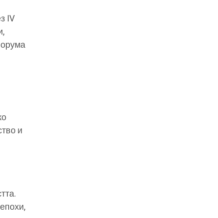
з IV
и,
форума
ко
ство и
тта.
епохи,