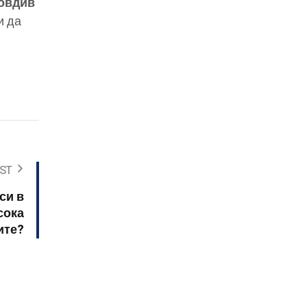
овдив
и да
ST
си в
сока
ите?