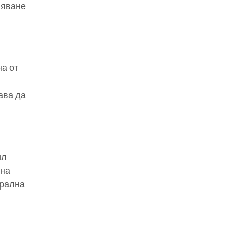
вяване
на от
и
ава да
ил
 на
трална