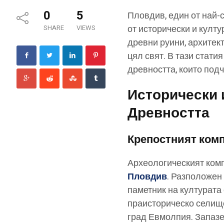
0
5
Пловдив, един от най-с
от исторически и култ
SHARE
VIEWS
древни руини, архитек
цял свят. В тази стат
древността, които под
Исторически 
Древността
Крепостният комп
Археологическият комп
Пловдив
. Разположен 
паметник на културата 
праисторическо селище
град Евмолпия. Запазе