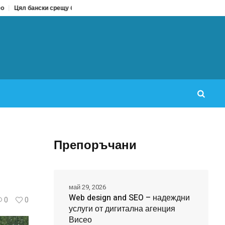
 срещу бански от две части: Кое да изберем за лято 2026?
Охранителна 
Препоръчани
май 29, 2026
Web design and SEO – надеждни
0
0
услуги от дигитална агенция
Висео