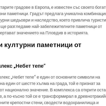
тарите градове в Европа, е известен със своето бога
урни паметници. Градът предлага уникална комбинаци
турни шедьоври и наследство, което привлича туристи
ия ще разгледаме най-забележителните паметници от
чертават значението на Пловдив в историята.
и културни паметници от
лекс „Небет тепе“
лекс „Небет тепе“ е един от основните символи на
на един от шестте хълма на града, той е признат за
от национално значение. В комплекса са открити оста
, а по-късно той се е трансформирал в древнотракий
ните крепостни стени, сводести водохранилища и