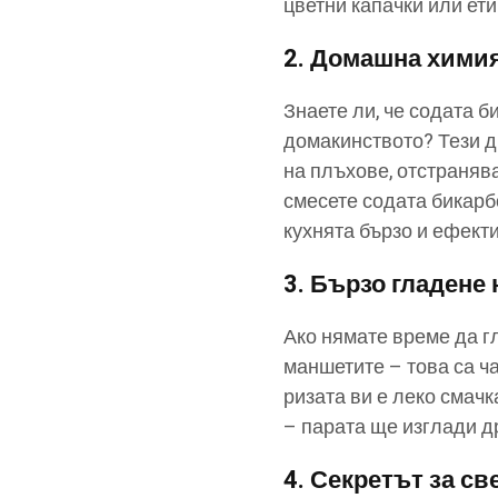
цветни капачки или ети
2.
Домашна химия
Знаете ли, че содата б
домакинството? Тези д
на плъхове, отстраняв
смесете содата бикарбо
кухнята бързо и ефект
3.
Бързо гладене 
Ако нямате време да г
маншетите – това са ча
ризата ви е леко смачк
– парата ще изглади д
4.
Секретът за с