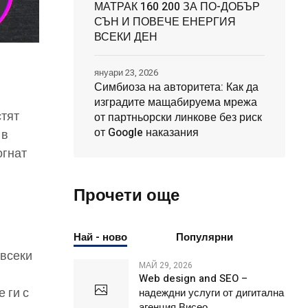
МАТРАК 160 200 ЗА ПО-ДОБЪР
СЪН И ПОВЕЧЕ ЕНЕРГИЯ
ВСЕКИ ДЕН
януари 23, 2026
,
Симбиоза на авторитета: Как да
изградите мащабируема мрежа
стят
от партньорски линкове без риск
от Google наказания
 в
огнат
Прочети още
Най - ново
Популярни
 всеки
МАЙ 29, 2026
Web design and SEO –
 ги с
надеждни услуги от дигитална
агенция Висео