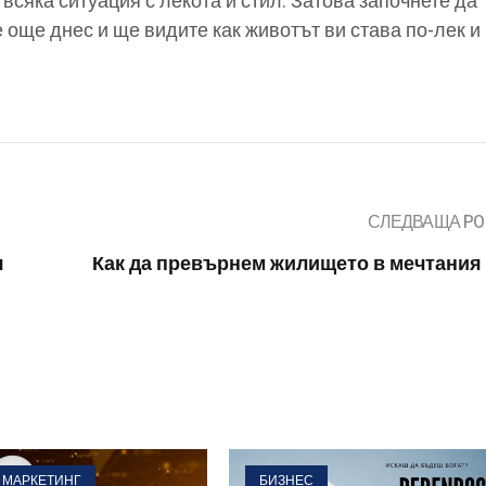
с всяка ситуация с лекота и стил. Затова започнете да
 още днес и ще видите как животът ви става по-лек и
СЛЕДВАЩА PO
я
Как да превърнем жилището в мечтания
 МАРКЕТИНГ
БИЗНЕС