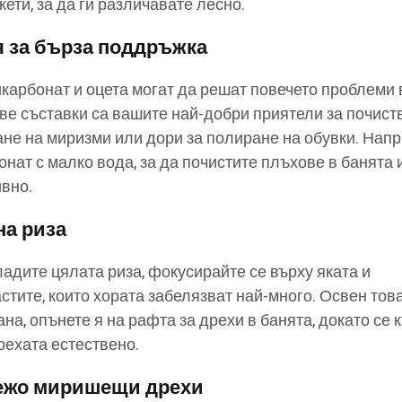
кети, за да ги различавате лесно.
 за бърза поддръжка
икарбонат и оцета могат да решат повечето проблеми 
ве съставки са вашите най-добри приятели за почист
ане на миризми или дори за полиране на обувки. Напр
нат с малко вода, за да почистите плъхове в банята 
ивно.
на риза
ладите цялата риза, фокусирайте се върху яката и
стите, които хората забелязват най-много. Освен това
ана, опънете я на рафта за дрехи в банята, докато се 
рехата естествено.
вежо миришещи дрехи