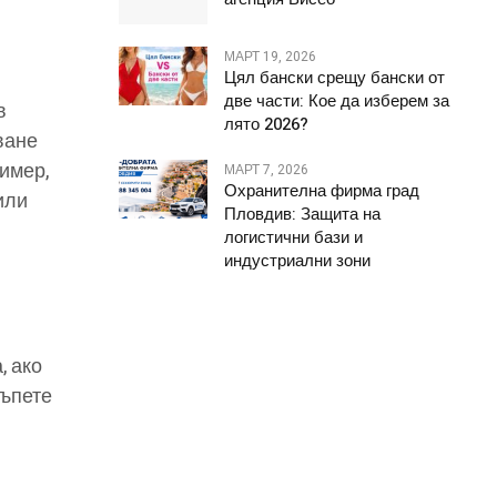
МАРТ 19, 2026
Цял бански срещу бански от
две части: Кое да изберем за
в
лято 2026?
ване
имер,
МАРТ 7, 2026
Охранителна фирма град
или
Пловдив: Защита на
логистични бази и
индустриални зони
, ако
къпете