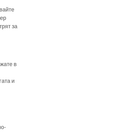
звайте
мер
трят за
ржате в
гата и
по-