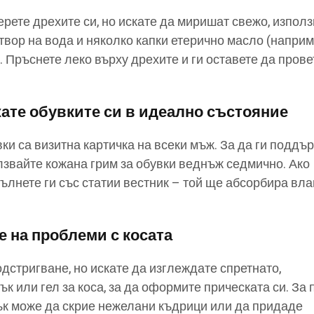
ерете дрехите си, но искате да миришат свежо, изпол
зтвор на вода и няколко капки етерично масло (напри
 Пръснете леко върху дрехите и ги оставете да прове
ате обувките си в идеално състояние
ки са визитна картичка на всеки мъж. За да ги поддъ
лзвайте кожана грим за обувки веднъж седмично. Ако
пълнете ги със статии вестник – той ще абсорбира вла
.
 на проблеми с косата
дстригване, но искате да изглеждате спретнато,
к или гел за коса, за да оформите прическата си. За 
сък може да скрие нежелани къдрици или да придаде