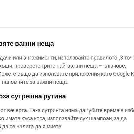
авяте важни неща
дачи или ангажименти, използвайте правилото „3 точк
вкъщи, проверете трите най-важни неща – ключове,
Можете също да използвате приложения като Google 
и напомняте за важни неща.
рза сутрешна рутина
от вечерта. Така сутринта няма да губите време в изб
ко имате къса коса, използвайте сух шампоан, за да
 да се налага да я миете.