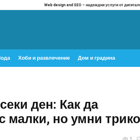
Web design and SEO – надеждни услуги от дигитална агенция Вис
ода
Хоби и развлечение
Дом и градина
секи ден: Как да
с малки, но умни трик
1