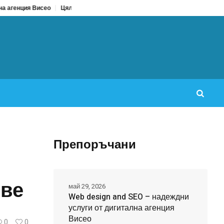
ео
Цял бански срещу бански от две части: Кое да изберем за лято 2026?
Препоръчани
ове
май 29, 2026
Web design and SEO – надеждни
услуги от дигитална агенция
Висео
0
0