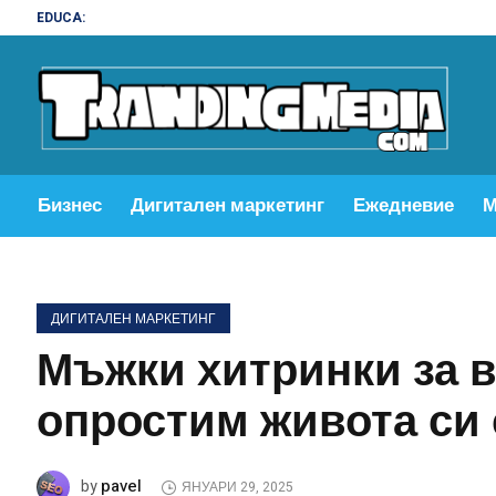
EDUCA:
Бизнес
Дигитален маркетинг
Ежедневие
М
ДИГИТАЛЕН МАРКЕТИНГ
Мъжки хитринки за в
опростим живота си 
pavel
by
ЯНУАРИ 29, 2025