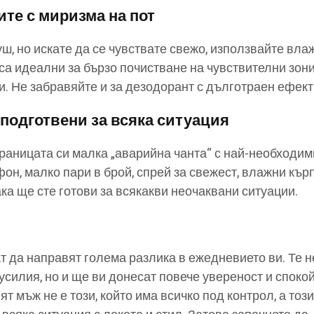
ите с миризма на пот
ш, но искате да се чувствате свежо, използвайте вла
 са идеални за бързо почистване на чувствителни зони
. Не забравяйте и за дезодорант с дълготраен ефект
 подготвени за всяка ситуация
 раницата си малка „аварийна чанта“ с най-необходим
он, малко пари в брой, спрей за свежест, влажни кър
ка ще сте готови за всякакви неочаквани ситуации.
т да направят голема разлика в ежедневието ви. Те н
усилия, но и ще ви донесат повече увереност и споко
т мъж не е този, който има всичко под контрол, а този