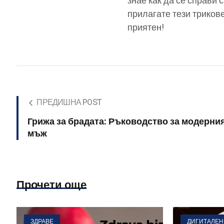
знае как да се справи 
прилагате тези трикове
приятен!
ПРЕДИШНА POST
Грижа за брадата: Ръководство за модерни
мъж
Прочети още
ЗДРАВЕ
ДИГИТАЛЕН