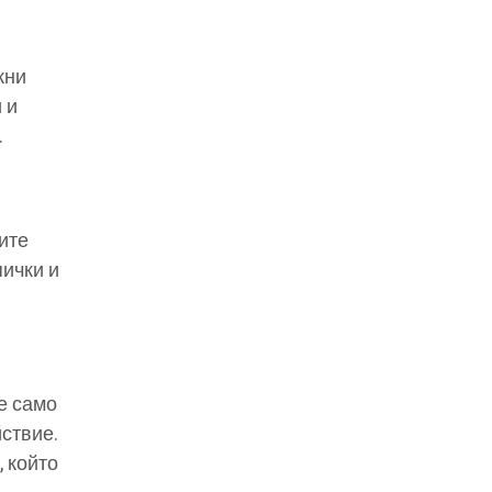
жни
 и
.
ите
пички и
е само
йствие.
, който