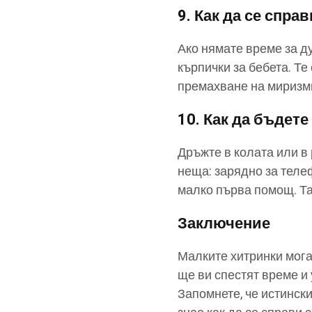
9.
Как да се справ
Ако нямате време за ду
кърпички за бебета. Те
премахване на миризми
10.
Как да бъдете
Дръжте в колата или в
неща: зарядно за телеф
малко първа помощ. Та
Заключение
Малките хитринки мога
ще ви спестят време и 
Запомнете, че истинския