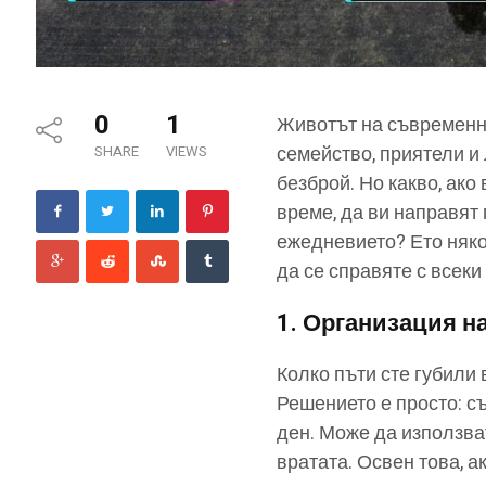
0
1
Животът на съвременни
семейство, приятели и 
SHARE
VIEWS
безброй. Но какво, ако 
време, да ви направят
ежедневието? Ето няко
да се справяте с всеки
1.
Организация н
Колко пъти сте губили
Решението е просто: съ
ден. Може да използва
вратата. Освен това, а