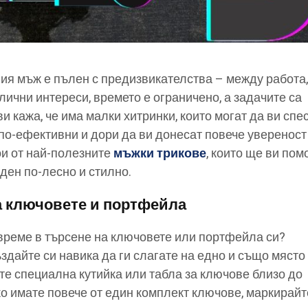
я мъж е пълен с предизвикателства – между работа
лични интереси, времето е ограничено, а задачите са
ви кажа, че има малки хитринки, които могат да ви спе
 по-ефективни и дори да ви донесат повече увереност
и от най-полезните
мъжки трикове
, които ще ви пом
 ден по-лесно и стилно.
а ключовете и портфейла
 време в търсене на ключовете или портфейла си?
здайте си навика да ги слагате на едно и също място
те специална кутийка или табла за ключове близо до
ко имате повече от един комплект ключове, маркирайте