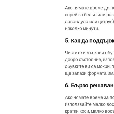
Ако нямате време да п
спрей за бельо или ра
лавандула или цитрус).
няколко минути.
5.
Как да поддърж
Чистите и лъскави обув
добро състояние, изпо
обувките ви са мокри, 
ще запази формата им
6.
Бързо решаване
Ако нямате време за по
използвайте малко восъ
кратки коси, малко во