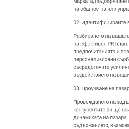
марката, подобряване 
на общността или упра
Идентифицирайте в
Разбирането на вашата
на ефективен PR план.
предпочитанията и пов
персонализирани съобщ
съсредоточите усилият
въздействието на ваши
Проучване на пазар
Провеждането на задъ
конкурентите ви ще ос
динамиката на пазара.
съдържанието, възможн