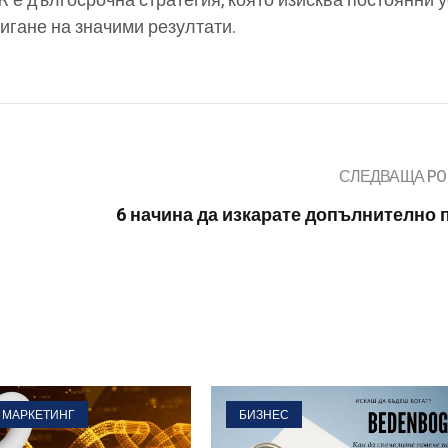
PR е дългосрочна стратегия, която изисква постоянни 
игане на значими резултати.
СЛЕДВАЩА PO
6 начина да изкарате допълнително 
 МАРКЕТИНГ
БИЗНЕС