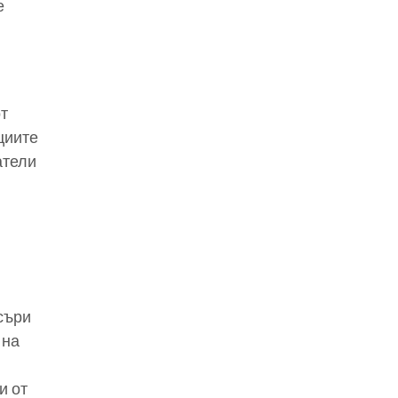
е
от
циите
атели
съри
 на
и от