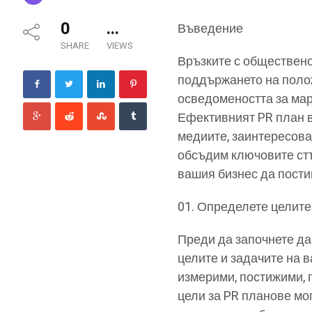
0
...
Въведение
SHARE
VIEWS
Връзките с обществено
поддържането на поло
осведомеността за мар
Ефективният PR план в
медиите, заинтересова
обсъдим ключовите стъ
вашия бизнес да пости
Определете целите 
Преди да започнете да
целите и задачите на 
измерими, постижими,
цели за PR планове мо