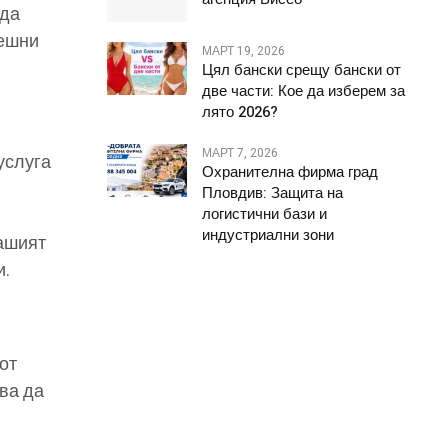
 да
пешни
МАРТ 19, 2026
Цял бански срещу бански от
две части: Кое да изберем за
лято 2026?
МАРТ 7, 2026
услуга
Охранителна фирма град
Пловдив: Защита на
логистични бази и
индустриални зони
Вашият
и.
от
ва да