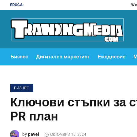
EDUCA:
Web design and
Бизнес
Дигитален маркетинг
Ежедневие
М
БИЗНЕС
Ключови стъпки за 
PR план
pavel
by
ОКТОМВРИ 15, 2024