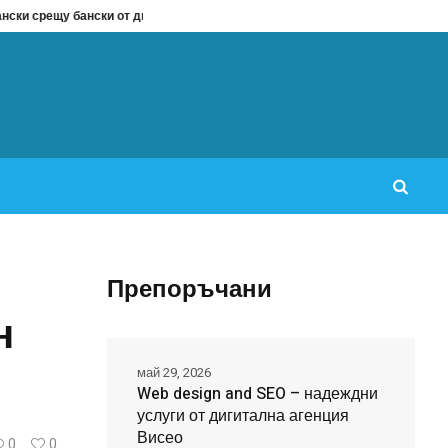
ански от две части: Кое да изберем за лято 2026?
Охранителна фирма г
Препоръчани
н
май 29, 2026
Web design and SEO – надеждни
услуги от дигитална агенция
Висео
0
0