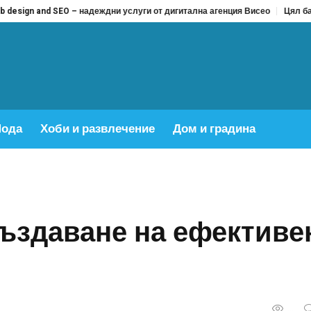
 SEO – надеждни услуги от дигитална агенция Висео
Цял бански срещу б
ода
Хоби и развлечение
Дом и градина
създаване на ефективе
...