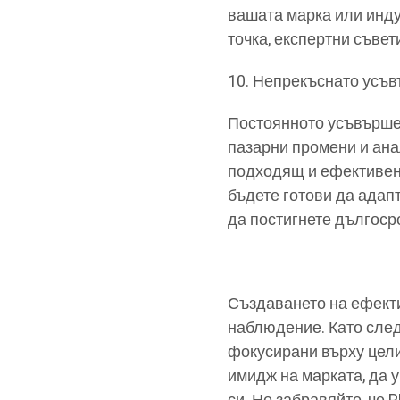
вашата марка или индус
точка, експертни съве
Непрекъснато усъв
Постоянното усъвършен
пазарни промени и ана
подходящ и ефективен.
бъдете готови да адапт
да постигнете дългоср
Създаването на ефект
наблюдение. Като следв
фокусирани върху цели
имидж на марката, да 