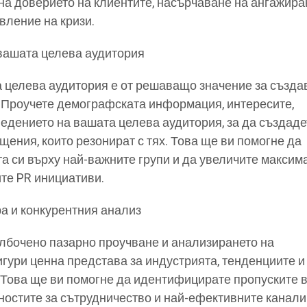
на доверието на клиентите, насърчаване на ангажира
вление на кризи.
ашата целева аудитория
 целева аудитория е от решаващо значение за създа
 Проучете демографската информация, интересите,
едението на вашата целева аудитория, за да създаде
ения, които резонират с тях. Това ще ви помогне да
а си върху най-важните групи и да увеличите максим
те PR инициативи.
а и конкурентния анализ
лбочено пазарно проучване и анализирането на
игури ценна представа за индустрията, тенденциите и
 Това ще ви помогне да идентифицирате пропуските 
остите за сътрудничество и най-ефективните канали