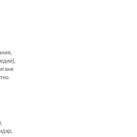
ания,
едии),
игане
тно.
а
,
ндар,