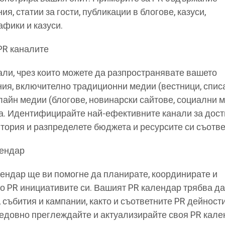
, статии за гости, публикации в блогове, казуси,
фики и казуси.
PR каналите
ли, чрез които можете да разпространявате вашето
я, включително традиционни медии (вестници, спис
лайн медии (блогове, новинарски сайтове, социални м
а. Идентифицирайте най-ефективните канали за дост
тория и разпределете бюджета и ресурсите си съотве
лендар
ендар ще ви помогне да планирате, координирате и
 PR инициативите си. Вашият PR календар трябва д
събития и кампании, както и съответните PR дейности
едовно преглеждайте и актуализирайте своя PR кале