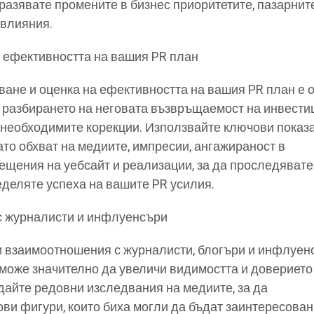
отразявате промените в бизнес приоритетите, пазарнит
 влияния.
 ефективността на вашия PR план
ане и оценка на ефективността на вашия PR план е 
 разбирането на неговата възвръщаемост на инвести
а необходимите корекции. Използвайте ключови показ
като обхват на медиите, импресии, ангажираност в
ещения на уебсайт и реализации, за да проследявате
еделяте успеха на вашите PR усилия.
 с журналисти и инфлуенсъри
и взаимоотношения с журналисти, блогъри и инфлуен
може значително да увеличи видимостта и доверието
айте редовни изследвания на медиите, за да
и фигури, които биха могли да бъдат заинтересован