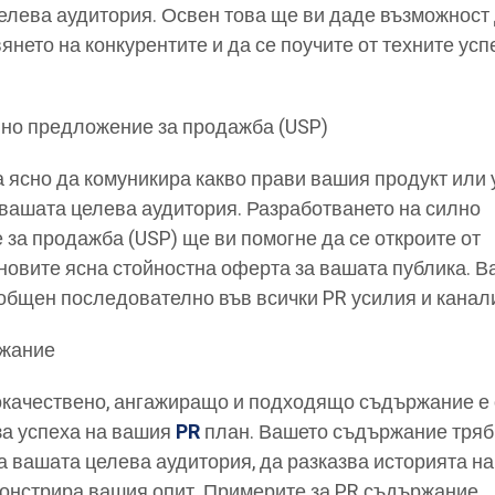
елева аудитория. Освен това ще ви даде възможност
нето на конкурентите и да се поучите от техните ус
лно предложение за продажба (USP)
 ясно да комуникира какво прави вашия продукт или 
 вашата целева аудитория. Разработването на силно
за продажба (USP) ще ви помогне да се откроите от
ановите ясна стойностна оферта за вашата публика. 
общен последователно във всички PR усилия и канал
ржание
окачествено, ангажиращо и подходящо съдържание е 
за успеха на вашия
PR
план. Вашето съдържание тряб
а вашата целева аудитория, да разказва историята на
монстрира вашия опит. Примерите за PR съдържание