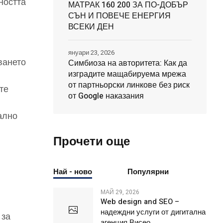
ността
МАТРАК 160 200 ЗА ПО-ДОБЪР
СЪН И ПОВЕЧЕ ЕНЕРГИЯ
ВСЕКИ ДЕН
януари 23, 2026
ването
Симбиоза на авторитета: Как да
изградите мащабируема мрежа
от партньорски линкове без риск
те
от Google наказания
ално
Прочети още
Най - ново
Популярни
МАЙ 29, 2026
Web design and SEO –
в
надеждни услуги от дигитална
 за
агенция Висео