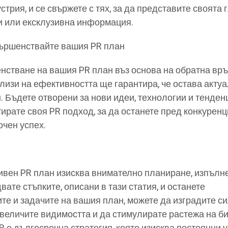
трия, и се свържете с тях, за да представите своята 
ти или ексклузивна информация.
ършенствайте вашия PR план
стване на вашия PR план въз основа на обратна връ
лизи на ефективността ще гарантира, че остава актуа
 Бъдете отворени за нови идеи, технологии и тенден
ирате своя PR подход, за да останете пред конкуренц
очен успех.
ивен PR план изисква внимателно планиране, изпълн
ате стъпките, описани в тази статия, и останете
те и задачите на вашия план, можете да изградите с
увеличите видимостта и да стимулирате растежа на б