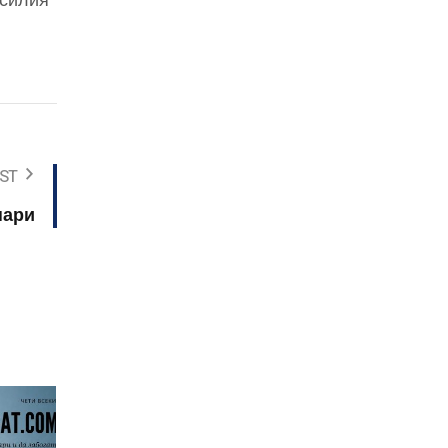
усилия
ST
пари