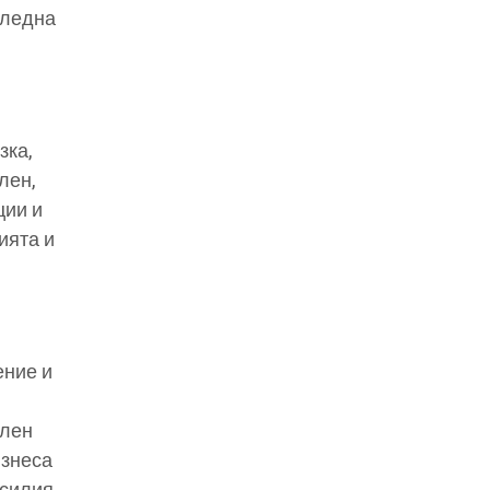
гледна
зка,
лен,
ции и
ията и
ение и
илен
изнеса