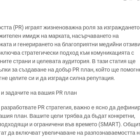
стта (PR) играят жизненоважна роля за изграждането
жителен имидж на марката, насърчаването на
ката и генерирането на благоприятни медийни отзиви
ключва стратегически подход към комуникацията с
ните страни и целевата аудитория. В тази статия ще
пки за създаване на добър PR план, който ще помогн
гне целите си и да изгради силна репутация.
и задачите на вашия PR план
 разработвате PR стратегия, важно е ясно да дефини
вашия план. Вашите цели трябва да бъдат конкретни,
 подходящи и ограничени във времето (SMART). Общи
гат да включват увеличаване на разпознаваемостта 