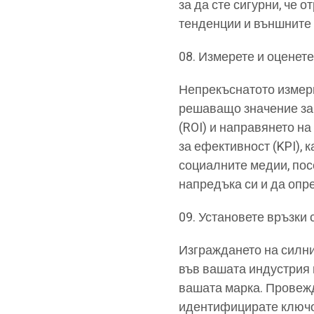
за да сте сигурни, че 
тенденции и външните
Измерете и оценете
Непрекъснатото измерв
решаващо значение за
(ROI) и направянето н
за ефективност (KPI), 
социалните медии, пос
напредъка си и да опр
Установете връзки
Изграждането на силн
във вашата индустрия 
вашата марка. Провежд
идентифицирате ключов