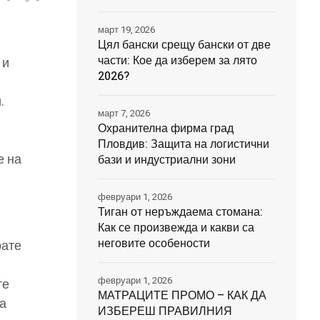
март 19, 2026
Цял бански срещу бански от две
части: Кое да изберем за лято
 и
2026?
.
март 7, 2026
Охранителна фирма град
Пловдив: Защита на логистични
е на
бази и индустриални зони
февруари 1, 2026
Тиган от неръждаема стомана:
Как се произвежда и какви са
неговите особености
рате
февруари 1, 2026
те
МАТРАЦИТЕ ПРОМО – КАК ДА
на
ИЗБЕРЕШ ПРАВИЛНИЯ