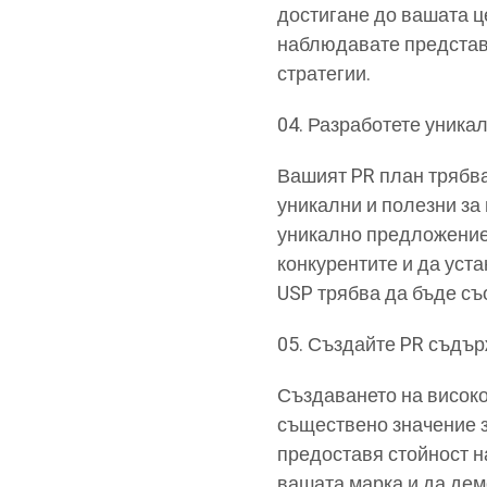
достигане до вашата ц
наблюдавате представя
стратегии.
Разработете уника
Вашият PR план трябва
уникални и полезни за
уникално предложение 
конкурентите и да уст
USP трябва да бъде съ
Създайте PR съдъ
Създаването на висок
съществено значение 
предоставя стойност н
вашата марка и да де