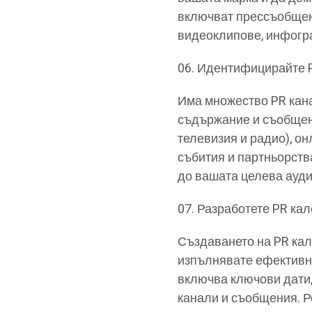
включват прессъобщения
видеоклипове, инфогра
Идентифицирайте 
Има множество PR кана
съдържание и съобщени
телевизия и радио), он
събития и партньорств
до вашата целева ауди
Разработете PR ка
Създаването на PR кал
изпълнявате ефективно
включва ключови дати, 
канали и съобщения. Р