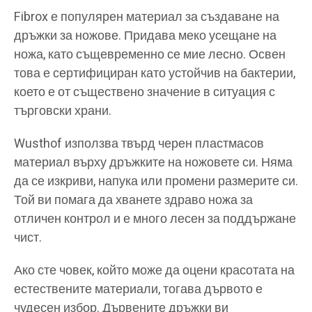
Fibrox е популярен материал за създаване на
дръжки за ножове. Придава меко усещане на
ножа, като същевременно се мие лесно. Освен
това е сертифициран като устойчив на бактерии,
което е от съществено значение в ситуация с
търговски храни.
Wusthof използва твърд черен пластмасов
материал върху дръжките на ножовете си. Няма
да се изкриви, напука или промени размерите си.
Той ви помага да хванете здраво ножа за
отличен контрол и е много лесен за поддържане
чист.
Ако сте човек, който може да оцени красотата на
естествените материали, тогава дървото е
чудесен избор. Дървените дръжки ви