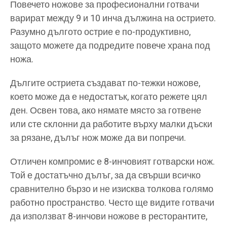
Повечето ножове за професионални готвачи
варират между 9 и 10 инча дължина на острието.
Разумно дългото острие е по-продуктивно,
защото можете да подредите повече храна под
ножа.
Дългите остриета създават по-тежки ножове,
което може да е недостатък, когато режете цял
ден. Освен това, ако нямате място за готвене
или сте склонни да работите върху малки дъски
за рязане, дълъг нож може да ви попречи.
Отличен компромис е 8-инчовият готварски нож.
Той е достатъчно дълъг, за да свърши всичко
сравнително бързо и не изисква толкова голямо
работно пространство. Често ще видите готвачи
да използват 8-инчови ножове в ресторантите,