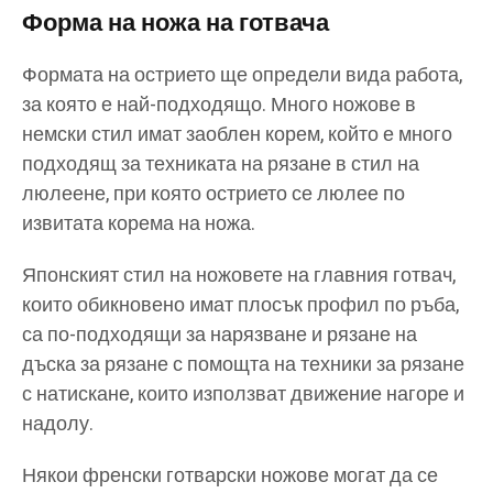
Форма на ножа на готвача
Формата на острието ще определи вида работа,
за която е най-подходящо. Много ножове в
немски стил имат заоблен корем, който е много
подходящ за техниката на рязане в стил на
люлеене, при която острието се люлее по
извитата корема на ножа.
Японският стил на ножовете на главния готвач,
които обикновено имат плосък профил по ръба,
са по-подходящи за нарязване и рязане на
дъска за рязане с помощта на техники за рязане
с натискане, които използват движение нагоре и
надолу.
Някои френски готварски ножове могат да се