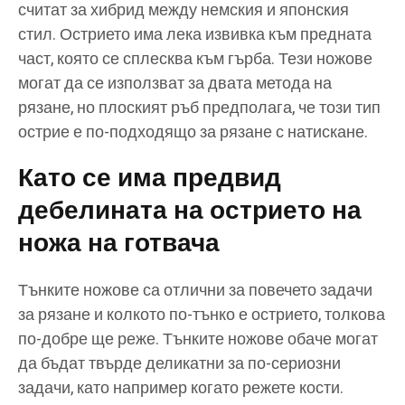
считат за хибрид между немския и японския
стил. Острието има лека извивка към предната
част, която се сплесква към гърба. Тези ножове
могат да се използват за двата метода на
рязане, но плоският ръб предполага, че този тип
острие е по-подходящо за рязане с натискане.
Като се има предвид
дебелината на острието на
ножа на готвача
Тънките ножове са отлични за повечето задачи
за рязане и колкото по-тънко е острието, толкова
по-добре ще реже. Тънките ножове обаче могат
да бъдат твърде деликатни за по-сериозни
задачи, като например когато режете кости.