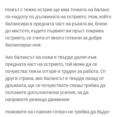
Ножът с тежко острие ще има точката на баланс
по-надолу по дължината на острието. Нож, който
балансира в предната част на ръката ви, близо
до мястото, където първият ви пръст покрива
острието, се счита от много готвачи за добре
балансиран нож.
Ако балансът на ножа е твърде далеч към
предната част на острието, той може да се
почувства тежък отгоре и труден за работа. От
друга страна, ако балансът е твърде назад от
дръжката, ще се почувствате сякаш трябва да
положите допълнителни усилия, за да
направите режещи движения.
Ножовете на главния готвач не трябва да бъдат