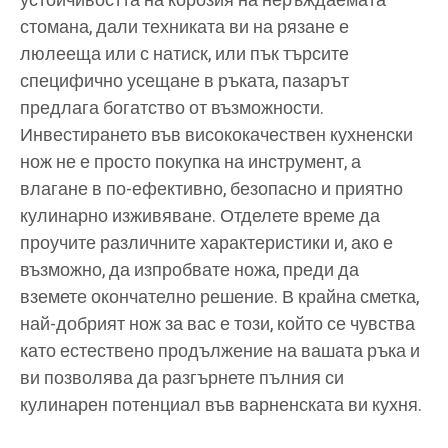
устойчивостта на корозия на неръждаемата
стомана, дали техниката ви на рязане е
люлееща или с натиск, или пък търсите
специфично усещане в ръката, пазарът
предлага богатство от възможности.
Инвестирането във висококачествен кухненски
нож не е просто покупка на инструмент, а
влагане в по-ефективно, безопасно и приятно
кулинарно изживяване. Отделете време да
проучите различните характеристики и, ако е
възможно, да изпробвате ножа, преди да
вземете окончателно решение. В крайна сметка,
най-добрият нож за вас е този, който се чувства
като естествено продължение на вашата ръка и
ви позволява да разгърнете пълния си
кулинарен потенциал във варненската ви кухня.