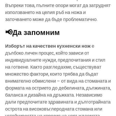
Въпреки това, пълните опори могат да затруднят
използването на целия ръб на ножа и
заточването може да бъде проблематично.
📢Да запомним
Изборът на качествен кухненски нож
е
дълбоко личен процес, който зависи от
индивидуалните нужди, предпочитания и стил
на готвене. Както разгледахме, съществуват
множество фактори, които трябва да бъдат
внимателно обмислени – от вида на стоманата и
формата на острието до дебелината, дължината,
баланса и дизайна на дръжката. Независимо
дали предпочитате здравината и дълготрайната
острота на високовъглеродната стомана или