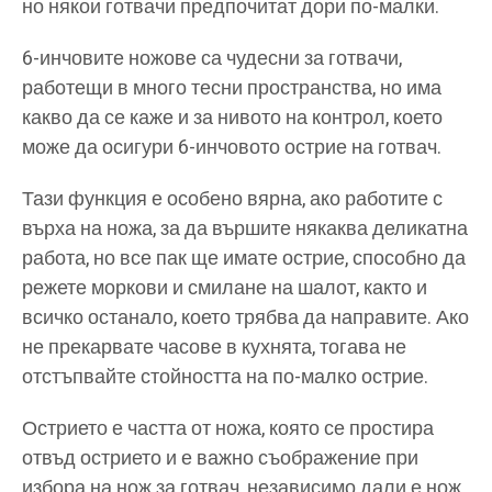
но някои готвачи предпочитат дори по-малки.
6-инчовите ножове са чудесни за готвачи,
работещи в много тесни пространства, но има
какво да се каже и за нивото на контрол, което
може да осигури 6-инчовото острие на готвач.
Тази функция е особено вярна, ако работите с
върха на ножа, за да вършите някаква деликатна
работа, но все пак ще имате острие, способно да
режете моркови и смилане на шалот, както и
всичко останало, което трябва да направите. Ако
не прекарвате часове в кухнята, тогава не
отстъпвайте стойността на по-малко острие.
Острието е частта от ножа, която се простира
отвъд острието и е важно съображение при
избора на нож за готвач, независимо дали е нож