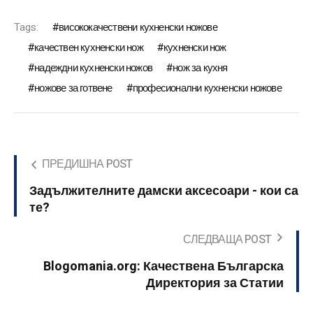
Tags:
висококачествени кухненски ножове
качествен кухненски нож
кухненски нож
надеждни кухненски ножов
нож за кухня
ножове за готвене
професионални кухненски ножове
ПРЕДИШНА POST
Задължителните дамски аксесоари - кои са
те?
СЛЕДВАЩА POST
Blogomania.org: Качествена Българска
Директория за Статии