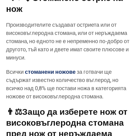
нож
Производителите създават остриета или от
високовъглеродна стомана, или от неръждаема
стомана, но едното не е непременно по-добро от
другото, тъй като и двете имат своите плюсове и
минуси.
Всички
стоманени ножове
за готвачи ще
съдържат известно количество въглерод, но
всичко над 0,8% ще постави ножа в категорията
ножове от високовъглеродна стомана.
👨⚖️Защо да изберете нож от
високовъглеродна стомана
пред нож от неръждаема