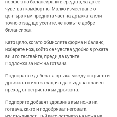
перфектно балансирани в средата, за да се
чувстват комфортно. Малко изместване от
центъра към предната част на дръжката или
точно отзад ще усетите, че ножът е добре
балансиран.
Като цяло, когато обмисляте форма и баланс,
изберете нож, който се чувства удобно в ръката
ви и го тествайте, преди да купите.
Подложка за нож на готвача
Подпората е дебелата връзка между острието и
дръжката и има за задача да създава плавен
преход от острието към дръжката.
Подпорите добавят здравина към ножа на
готвача, както и подобряват неговата
издръжливост. Тъй като острието на ножа на