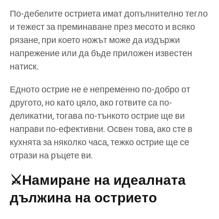
По-дебелите остриета имат допълнително тегло
и тежест за преминаване през месото и всяко
рязане, при което ножът може да издържи
напрежение или да бъде приложен известен
натиск.
Едното острие не е непременно по-добро от
другото, но като цяло, ако готвите са по-
деликатни, тогава по-тънкото острие ще ви
направи по-ефективни. Освен това, ако сте в
кухнята за няколко часа, тежко острие ще се
отрази на ръцете ви.
⚔️
Намиране на идеалната
дължина на острието