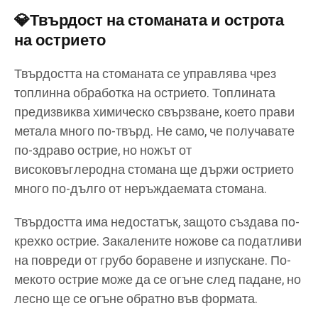
💎
Твърдост на стоманата и острота
на острието
Твърдостта на стоманата се управлява чрез
топлинна обработка на острието. Топлината
предизвиква химическо свързване, което прави
метала много по-твърд. Не само, че получавате
по-здраво острие, но ножът от
високовъглеродна стомана ще държи острието
много по-дълго от неръждаемата стомана.
Твърдостта има недостатък, защото създава по-
крехко острие. Закалените ножове са податливи
на повреди от грубо боравене и изпускане. По-
мекото острие може да се огъне след падане, но
лесно ще се огъне обратно във формата.