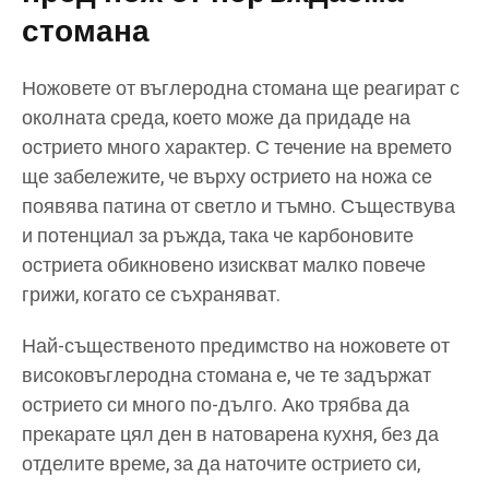
стомана
Ножовете от въглеродна стомана ще реагират с
околната среда, което може да придаде на
острието много характер. С течение на времето
ще забележите, че върху острието на ножа се
появява патина от светло и тъмно. Съществува
и потенциал за ръжда, така че карбоновите
остриета обикновено изискват малко повече
грижи, когато се съхраняват.
Най-същественото предимство на ножовете от
високовъглеродна стомана е, че те задържат
острието си много по-дълго. Ако трябва да
прекарате цял ден в натоварена кухня, без да
отделите време, за да наточите острието си,