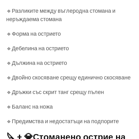
🔹Разликите между въглеродна стомана и
неръждаема стомана
🔹Форма на острието
🔹Дебелина на острието
🔹Дължина на острието
🔹Двойно скосяване срещу единично скосяване
🔹Дръжки със скрит танг срещу пълен
🔹Баланс на ножа
🔹Предимства и недостатъци на подпорите
🔪 + 💎
Стоманено острие на