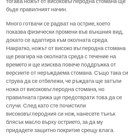
тогава ножът от високовъглеродна стомана ще
бъде правилният начин.
Много готвачи се радват на острие, което
показва физически промени във външния вид,
докато се адаптира към околната среда.
Накратко, ножът от високо въглеродна стомана
ще реагира на околната среда с течение на
времето и ще изисква повече поддръжка от
версиите от неръждаема стомана. Също така си
струва да се отбележи, че ръждата ще затъпи
ножа от високовъглеродна стомана, но
правилната грижа ще предотврати това да се
случи. След като сте почистили
високовъглеродния си нож, нанесете тънък
блясък масло върху острието, за да му
придадете защитно покритие срещу влага.