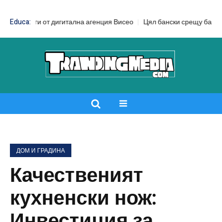
от дигитална агенция Висео
Educa:
Цял бански срещу бански от две части
ДОМ И ГРАДИНА
Качественият
кухненски нож:
Инвестиция за