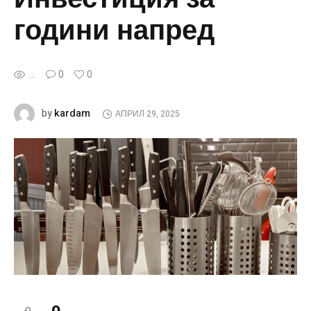
години напред
...
0
0
kardam
by
АПРИЛ 29, 2025