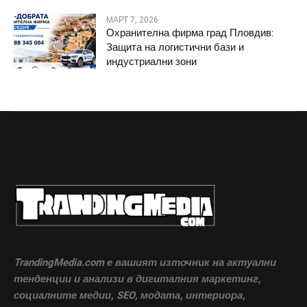
МАРТ 7, 2026
Охранителна фирма град Пловдив:
Защита на логистични бази и
индустриални зони
TrandingMedia.com е вашият източник на актуални
тенденции и анализи в дигиталния маркетинг,
социалните медии, SEO, модата, интериора,