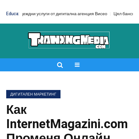
адеждни услуги от дигитална агенция Висео
Educa:
Цял бански срещу банс
ДИГИТАЛЕН МАРКЕТИНГ
Как
InternetMagazini.com
Променя Онлайн