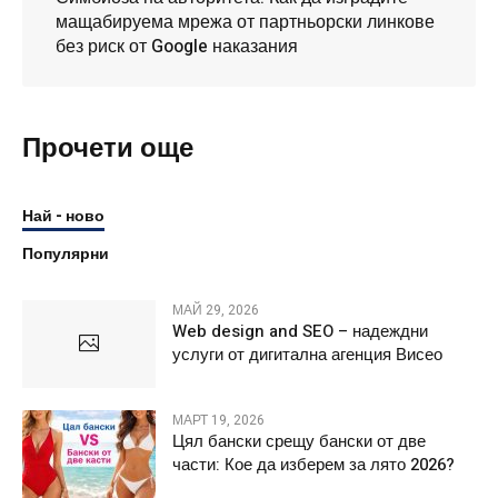
мащабируема мрежа от партньорски линкове
без риск от Google наказания
Прочети още
Най - ново
Популярни
МАЙ 29, 2026
Web design and SEO – надеждни
услуги от дигитална агенция Висео
МАРТ 19, 2026
Цял бански срещу бански от две
части: Кое да изберем за лято 2026?