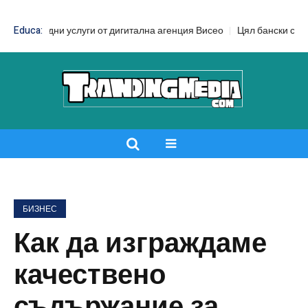
ни услуги от дигитална агенция Висео
Educa:
Цял бански срещу бански от
БИЗНЕС
Как да изграждаме
качествено
съдържание за