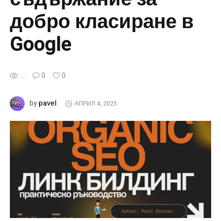
добро класиране в
Google
...
0
0
pavel
by
АПРИЛ 4, 2025