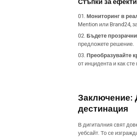
Стъпки за ефекти
Мониторинг в реа
Mention или Brand24, з
Бъдете прозрачни
предложете решение.
Преобразувайте кр
от инцидента и как сте
Заключение: 
дестинация
В дигиталния свят дов
уебсайт. То се изгражд