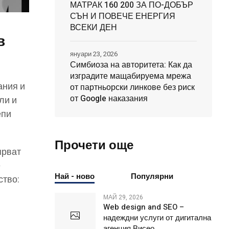
МАТРАК 160 200 ЗА ПО-ДОБЪР
СЪН И ПОВЕЧЕ ЕНЕРГИЯ
ВСЕКИ ДЕН
в
януари 23, 2026
Симбиоза на авторитета: Как да
изградите мащабируема мрежа
ания и
от партньорски линкове без риск
от Google наказания
ли и
епи
Прочети още
ярват
е
Най - ново
Популярни
ство:
МАЙ 29, 2026
Web design and SEO –
надеждни услуги от дигитална
агенция Висео