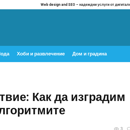
Web design and SEO – надеждни услуги от дигитална агенция Вис
ода
Хоби и развлечение
Дом и градина
твие: Как да изградим
алгоритмите
3