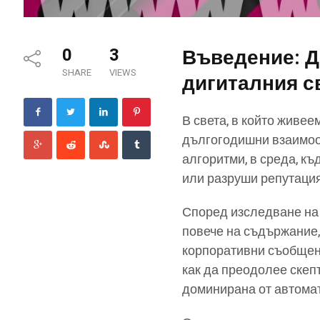
0
3
Въведение: Д
SHARE
VIEWS
дигиталния с
В света, в който живее
дългогодишни взаимоот
алгоритми, в среда, къ
или разруши репутация
Според изследване н
повече на съдържание,
корпоративни съобщени
как да преодолее скепт
доминирана от автома