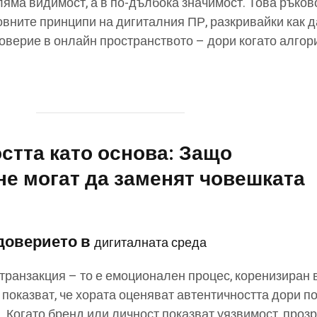
оляма видимост, а в по-дълбока значимост. Това ръко
овните принципи на дигиталния ПР, разкривайки как д
оверие в онлайн пространството – дори когато алгор
остта като основа: Защо
не могат да заменят човешката
 доверието в
дигиталната среда
 транзакция – то е емоционален процес, коренизиран 
показват, че хората оценяват автентичността дори по
. Когато бренд или личност показват уязвимост, проз