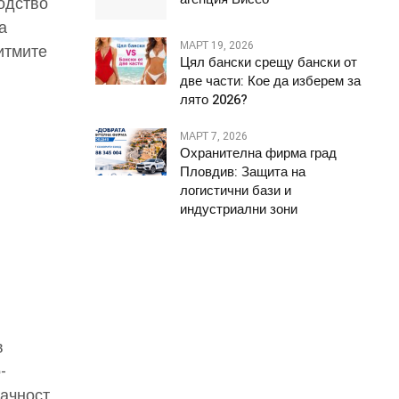
водство
а
МАРТ 19, 2026
итмите
Цял бански срещу бански от
две части: Кое да изберем за
лято 2026?
МАРТ 7, 2026
Охранителна фирма град
Пловдив: Защита на
логистични бази и
индустриални зони
в
-
рачност