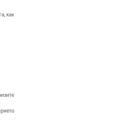
а, как
ризите
ерието