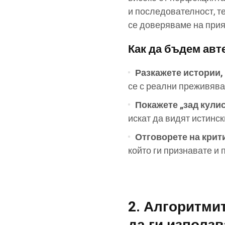
и последователност, т
се доверяваме на прия
Как да бъдем авт
Разкажете истории,
се с реални преживява
Покажете „зад кули
искат да видят истинск
Отговорете на крит
който ги признавате и
2. Алгоритмит