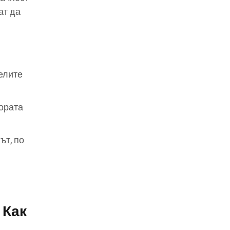
ат да
елите
ората
ът, по
 Как