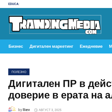
EDUCA:
Бизнес
Дигитален маркетинг
Ежедневие
М
ПОЛЕЗНО
Дигитален ПР в дейс
доверие в ерата на 
Iliev
by
АВГУСТ 3, 2025