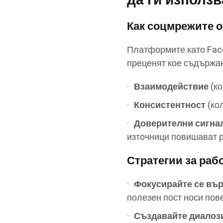
да ги използв
Как соцмрежите 
Платформите като Face
преценят кое съдържан
Взаимодействие
(ко
Консистентност
(ко
Доверителни сигна
източници повишават 
Стратегии за раб
Фокусирайте се вър
полезен пост носи пов
Създавайте диалози