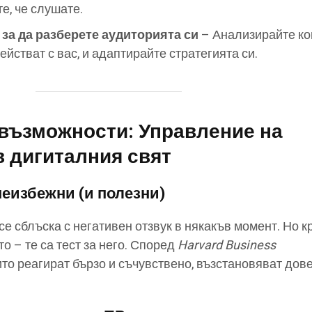
е, че слушате.
 за да разберете аудиторията си
– Анализирайте ког
йстват с вас, и адаптирайте стратегията си.
а възможности: Управление на
в дигиталния свят
неизбежни (и полезни)
е сблъска с негативен отзвук в някакъв момент. Но к
то – те са тест за него. Според
Harvard Business
то реагират бързо и съчувствено, възстановяват дов