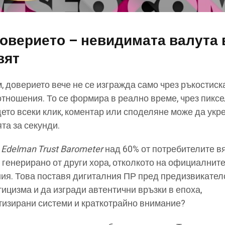
оверието – невидимата валута 
вят
м, доверието вече не се изгражда само чрез ръкостиск
ношения. То се формира в реално време, чрез пиксе
дето всеки клик, коментар или споделяне може да укр
та за секунди.
а
Edelman Trust Barometer
над 60% от потребителите в
 генерирано от други хора, отколкото на официалнит
я. Това поставя дигиталния ПР пред предизвикател
ицизма и да изгради автентични връзки в епоха,
тизирани системи и краткотрайно внимание?