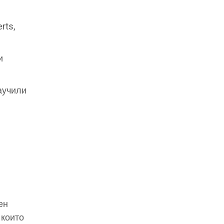
rts,
и
научили
ен
 които