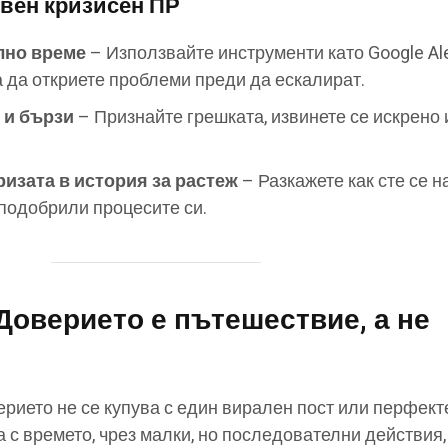
вен кризисен ПР
лно време
– Използвайте инструменти като Google Ale
а да откриете проблеми преди да ескалират.
 и бързи
– Признайте грешката, извинете се искрено 
изата в история за растеж
– Разкажете как сте се 
 подобрили процесите си.
Доверието е пътешествие, а не
ерието не се купува с един вирален пост или перфект
а с времето, чрез малки, но последователни действия,