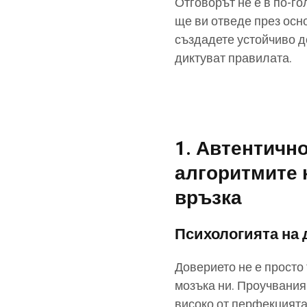
Отговорът не е в по-г
ще ви отведе през осн
създадете устойчиво д
диктуват правилата.
1. Автентичн
алгоритмите 
връзка
Психологията на
Доверието не е просто
мозъка ни. Проучвания 
високо от перфекцията