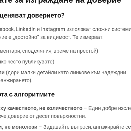
ате за изграждане на доверие
оценяват доверието?
book, LinkedIn и Instagram използват сложни системи,
ие е „достойно“ за видимост. Те измерват:
ментари, споделяния, време на престой)
лко често публикувате)
ли
(дори малки детайли като линкове към надеждни
ранжирането).
ота с алгоритмите
ху качеството, не количеството
– Един добре изсл
ече доверие от десет повърхностни.
, не монолози
– Задавайте въпроси, ангажирайте се