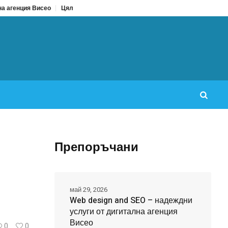
ео
Цял бански срещу бански от две части: Кое да изберем за лято 2026?
Препоръчани
май 29, 2026
Web design and SEO – надеждни
услуги от дигитална агенция
Висео
0
0