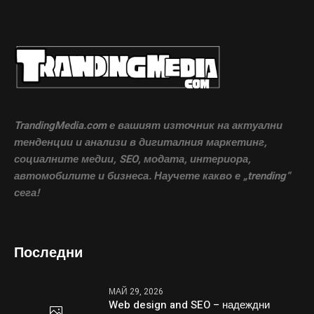
TrandingMedia.com е вашият източник на актуални
тенденции и анализи в дигиталния маркетинг,
социалните медии, SEO, модата, интериора,
автомобилите и бизнеса. Научете какво е „trending“
сега!
Последни
МАЙ 29, 2026
Web design and SEO – надеждни