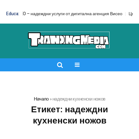
d SEO – надеждни услуги от дигитална агенция Висео
Educa:
Цял бански с
Начало
»
надеждни кухненски ножов
Етикет:
надеждни
кухненски ножов