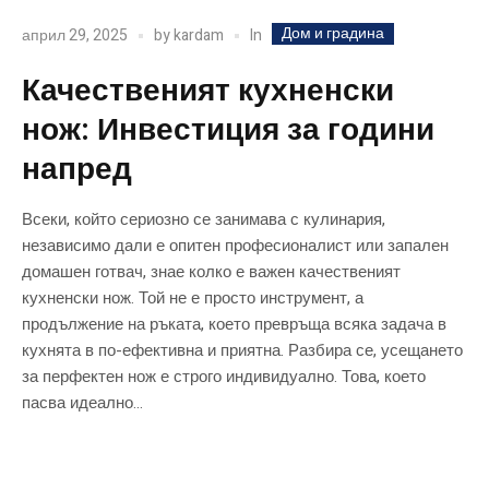
Дом и градина
In
април 29, 2025
by
kardam
Качественият кухненски
нож: Инвестиция за години
напред
Всеки, който сериозно се занимава с кулинария,
независимо дали е опитен професионалист или запален
домашен готвач, знае колко е важен качественият
кухненски нож. Той не е просто инструмент, а
продължение на ръката, което превръща всяка задача в
кухнята в по-ефективна и приятна. Разбира се, усещането
за перфектен нож е строго индивидуално. Това, което
пасва идеално...