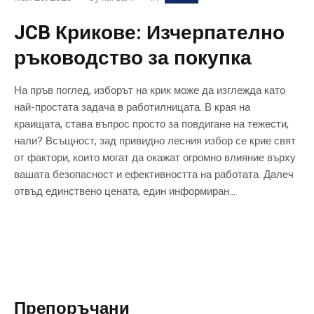
JCB Крикове: Изчерпателно
ръководство за покупка
На пръв поглед, изборът на крик може да изглежда като
най-простата задача в работилницата. В края на
краищата, става въпрос просто за повдигане на тежести,
нали? Всъщност, зад привидно лесния избор се крие свят
от фактори, които могат да окажат огромно влияние върху
вашата безопасност и ефективността на работата. Далеч
отвъд единствено цената, един информиран...
Препоръчани