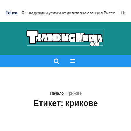
d SEO – надеждни услуги от дигитална агенция Висео
Educa:
Цял бански с
Начало
»
крикове
Етикет:
крикове