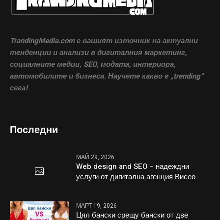
TrandingMedia.com е вашият източник на актуални
тенденции и анализи в дигиталния маркетинг,
социалните медии, SEO, модата, интериора,
автомобилите и бизнеса. Научете какво е „trending“
сега!
Последни
МАЙ 29, 2026
Web design and SEO – надеждни
услуги от дигитална агенция Висео
МАРТ 19, 2026
Цял бански срещу бански от две