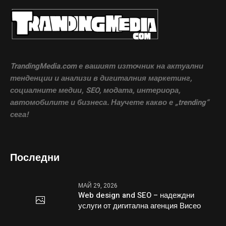
TrandingMedia.com е вашият източник на актуални
тенденции и анализи в дигиталния маркетинг,
социалните медии, SEO, модата, интериора,
автомобилите и бизнеса. Научете какво е „trending“
сега!
Последни
МАЙ 29, 2026
Web design and SEO – надеждни
услуги от дигитална агенция Висео