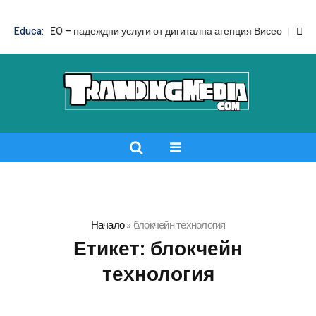
nd SEO – надеждни услуги от дигитална агенция Висео
Educa:
Цял бански 
Начало
»
блокчейн технология
Етикет:
блокчейн
технология