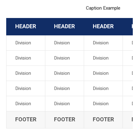
Caption Example
HEADER
HEADER
HEADER
HE
Division
Division
Division
Div
Division
Division
Division
Div
Division
Division
Division
Div
Division
Division
Division
Div
Division
Division
Division
Div
FOOTER
FOOTER
FOOTER
FO