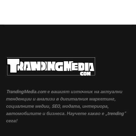
TrandingMedia.com е вашият източник на актуални
тенденции и анализи в дигиталния маркетинг,
социалните медии, SEO, модата, интериора,
автомобилите и бизнеса. Научете какво е „trending“
сега!