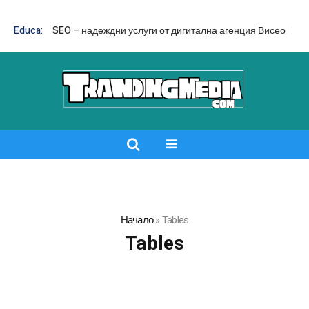
gn and SEO – надеждни услуги от дигитална агенция Висео
Educa:
Цял бан
Начало
»
Tables
Tables