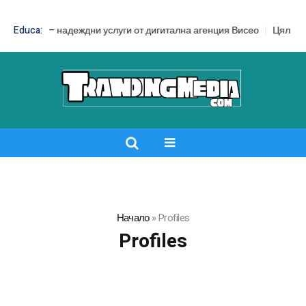
SEO – надеждни услуги от дигитална агенция Висео
Educa:
Цял бански ср
Начало
»
Profiles
Profiles