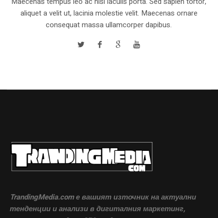
Maecenas tempus leo ac nisi iaculis porta. Sed sapien tortor,
aliquet a velit ut, lacinia molestie velit. Maecenas ornare
consequat massa ullamcorper dapibus.
TrandingMedia.com е вашият източник на актуални
тенденции и анализи в дигиталния маркетинг,