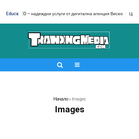
d SEO – надеждни услуги от дигитална агенция Висео
Educa:
Цял бански 
Начало
»
Images
Images