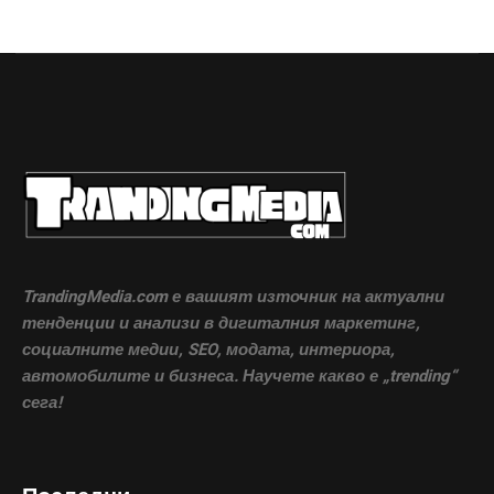
TrandingMedia.com е вашият източник на актуални
тенденции и анализи в дигиталния маркетинг,
социалните медии, SEO, модата, интериора,
автомобилите и бизнеса. Научете какво е „trending“
сега!