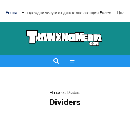
d SEO – надеждни услуги от дигитална агенция Висео
Educa:
Цял бански с
Начало
»
Dividers
Dividers