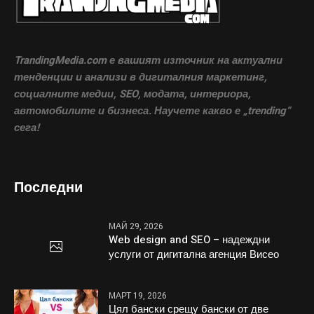
TrandingMedia.com е вашият източник на актуални
тенденции и анализи в дигиталния маркетинг,
социалните медии, SEO, модата, интериора,
автомобилите и бизнеса. Научете какво е „trending“
сега!
Последни
МАЙ 29, 2026
Web design and SEO – надеждни
услуги от дигитална агенция Висео
МАРТ 19, 2026
Цял бански срещу бански от две