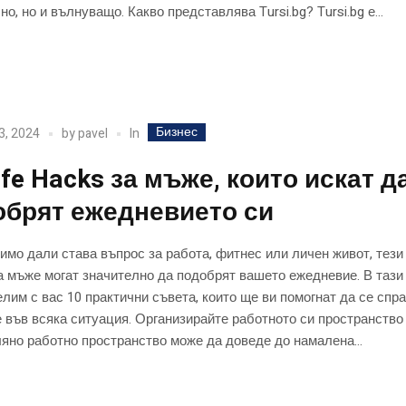
но, но и вълнуващо. Какво представлява Tursi.bg? Tursi.bg е...
Бизнес
In
3, 2024
by
pavel
ife Hacks за мъже, които искат д
обрят ежедневието си
мо дали става въпрос за работа, фитнес или личен живот, тез
а мъже могат значително да подобрят вашето ежедневие. В тази
лим с вас 10 практични съвета, които ще ви помогнат да се спр
 във всяка ситуация. Организирайте работното си пространство
яно работно пространство може да доведе до намалена...