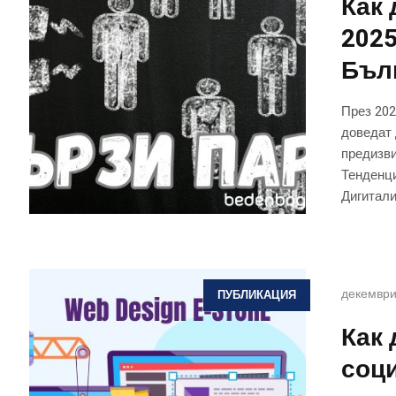
Как 
2025
Бъл
През 202
доведат 
предизви
Тенденци
Дигитали
декември
ПУБЛИКАЦИЯ
Как 
соц