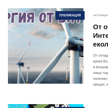
октомври
ПУБЛИКАЦИЯ
От о
Инте
екол
От отпад
криза Въ
и влошав
лица тър
полезни 
процес, к