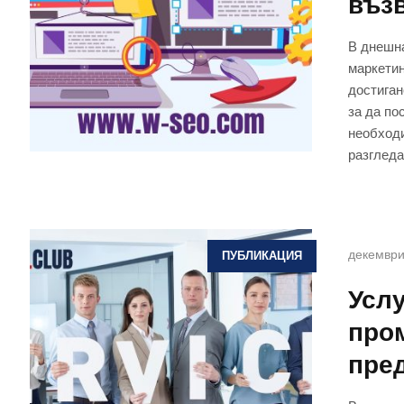
въз
В днешна
маркетин
достиган
за да по
необходи
разгледа
декември
ПУБЛИКАЦИЯ
Услу
пром
пре