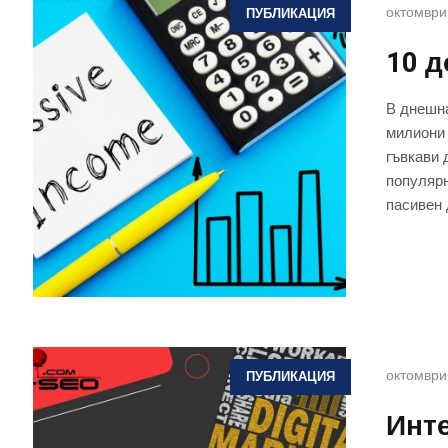
октомври
ПУБЛИКАЦИЯ
10 д
В днешна
милиони 
гъвкави 
популярн
пасивен 
октомври
ПУБЛИКАЦИЯ
Инт