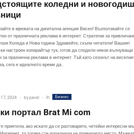
дстоящите коледни и новогоди
зници
айте в мрежата на дигитална агенция Висео! Възползвайте се
но от празничната реклама в интернет: Стратегии за привличан
тази Коледа и Нова година Здравейте, скъпи читатели! Вашият
ки настроен копирайтър тук, готов да сподели някои вълнуващи
и за празнична реклама в интернет. Тъй като сезонът на веселие
а, сега е идеалното време да...
Бизнес
In
 17, 2024
by
pavel
и портал Brat Mi com
е приятели, ако искате да се разтоварите, четейки интересни м
 Интернет, то тогава сте попаднали на правилното място. Мъжка