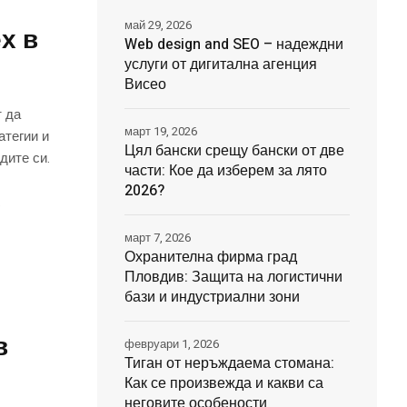
май 29, 2026
х в
Web design and SEO – надеждни
услуги от дигитална агенция
Висео
т да
март 19, 2026
атегии и
Цял бански срещу бански от две
дите си.
части: Кое да изберем за лято
2026?
.
март 7, 2026
Охранителна фирма град
Пловдив: Защита на логистични
бази и индустриални зони
в
февруари 1, 2026
Тиган от неръждаема стомана:
Как се произвежда и какви са
неговите особености