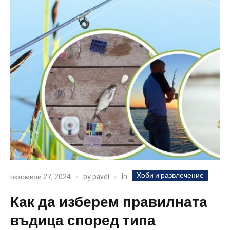
Хоби и развлечение
In
октомври 27, 2024
by
pavel
Как да изберем правилната
въдица според типа