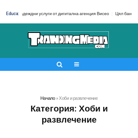
еждни услуги от дигитална агенция Висео
Educa:
Цял бански срещу бански
Начало
»
Хоби и развлечение
Категория:
Хоби и
развлечение