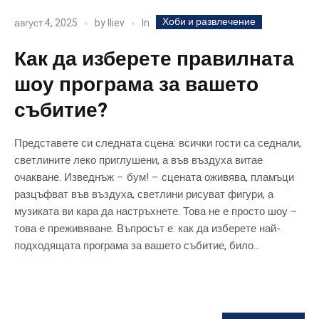
Хоби и развлечение
In
август 4, 2025
by
Iliev
Как да изберете правилната
шоу програма за вашето
събитие?
Представете си следната сцена: всички гости са седнали,
светлините леко приглушени, а във въздуха витае
очакване. Изведнъж – бум! – сцената оживява, пламъци
разцъфват във въздуха, светлини рисуват фигури, а
музиката ви кара да настръхнете. Това не е просто шоу –
това е преживяване. Въпросът е: как да изберете най-
подходящата програма за вашето събитие, било...